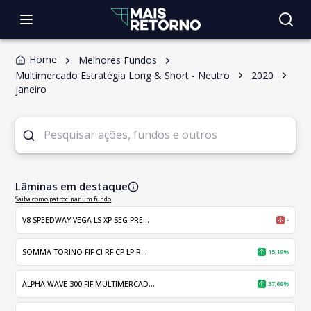
Home
Melhores Fundos
Multimercado Estratégia Long & Short - Neutro
2020
janeiro
Lâminas em destaque
Saiba como patrocinar um fundo
V8 SPEEDWAY VEGA LS XP SEG PRE...
-
SOMMA TORINO FIF CI RF CP LP R...
15,19%
ALPHA WAVE 300 FIF MULTIMERCAD...
37,69%