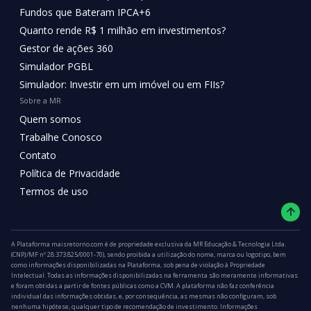
Fundos que Bateram IPCA+6
Quanto rende R$ 1 milhão em investimentos?
Gestor de ações 360
Simulador PGBL
Simulador: Investir em um imóvel ou em FIIs?
Sobre a MR
Quem somos
Trabalhe Conosco
Contato
Política de Privacidade
Termos de uso
A Plataforma maisretorno.com é de propriedade exclusiva da MR Educação & Tecnologia Ltda.
(CNPJ/MF nº 28.373.825/0001-70), sendo proibida a utilização do nome, marca ou logotipo, bem
como informações disponibilizadas na Plataforma, sob pena de violação à Propriedade
Intelectual. Todas as informações disponibilizadas na ferramenta são meramente informativas
e foram obtidas a partir de fontes públicas como a CVM. A plataforma não faz conferência
individual das informações obtidas, e, por consequência, as mesmas não configuram, sob
nenhuma hipótese, qualquer tipo de recomendação de investimento. Informações