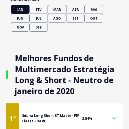
JAN
FEV
MAR
ABR
MAI
JUN
JUL
AGO
SET
OUT
NOV
DEZ
Melhores Fundos de
Multimercado Estratégia
Long & Short - Neutro de
janeiro de 2020
Ibiuna Long Short ST Master FIF
1
°
3,54%
Classe FIM RL