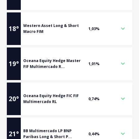
Western Asset Long & Short
18
°
1,03%
Macro FIM
Oceana Equity Hedge Master
19
°
1,01%
FIF Multimercado R...
Oceana Equity Hedge FIC FIF
20
°
0,74%
Multimercado RL
BB Multimercado LP BNP
21
°
0,44%
Paribas Long & Short P...