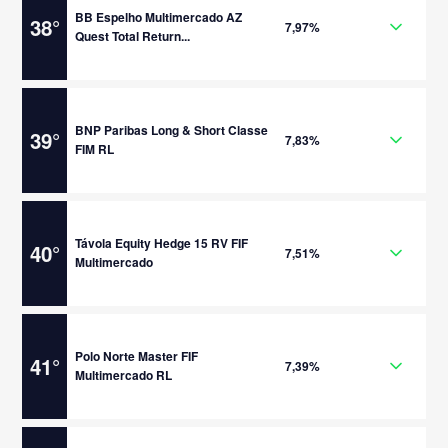
BB Espelho Multimercado AZ
38
°
7,97%
Quest Total Return...
BNP Paribas Long & Short Classe
39
°
7,83%
FIM RL
Távola Equity Hedge 15 RV FIF
40
°
7,51%
Multimercado
Polo Norte Master FIF
41
°
7,39%
Multimercado RL