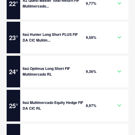
AZ Quest Master Total Return FIF
22
°
9,77%
Multimercado...
Itaú Hunter Long Short PLUS FIF
23
°
9,58%
DA CIC Multim...
Itaú Optimus Long Short FIF
24
°
9,36%
Multimercado RL
Itaú Multimercado Equity Hedge FIF
25
°
8,97%
DA CIC RL