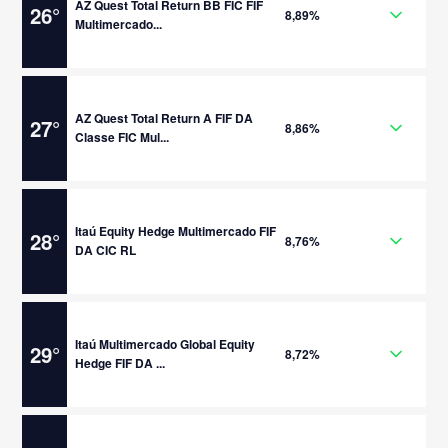
AZ Quest Total Return BB FIC FIF
26
°
8,89%
Multimercado...
AZ Quest Total Return A FIF DA
27
°
8,86%
Classe FIC Mul...
Itaú Equity Hedge Multimercado FIF
28
°
8,76%
DA CIC RL
Itaú Multimercado Global Equity
29
°
8,72%
Hedge FIF DA ...