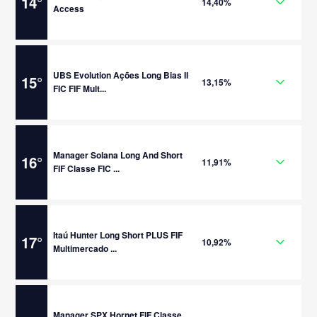
14
°
14,40%
Access
UBS Evolution Ações Long Bias II
15
°
13,15%
FIC FIF Mult...
Manager Solana Long And Short
16
°
11,91%
FIF Classe FIC ...
Itaú Hunter Long Short PLUS FIF
17
°
10,92%
Multimercado ...
Manager SPX Hornet FIF Classe