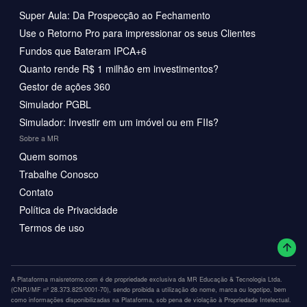
Super Aula: Da Prospecção ao Fechamento
Use o Retorno Pro para impressionar os seus Clientes
Fundos que Bateram IPCA+6
Quanto rende R$ 1 milhão em investimentos?
Gestor de ações 360
Simulador PGBL
Simulador: Investir em um imóvel ou em FIIs?
Sobre a MR
Quem somos
Trabalhe Conosco
Contato
Política de Privacidade
Termos de uso
A Plataforma maisretorno.com é de propriedade exclusiva da MR Educação & Tecnologia Ltda.
(CNPJ/MF nº 28.373.825/0001-70), sendo proibida a utilização do nome, marca ou logotipo, bem
como informações disponibilizadas na Plataforma, sob pena de violação à Propriedade Intelectual.