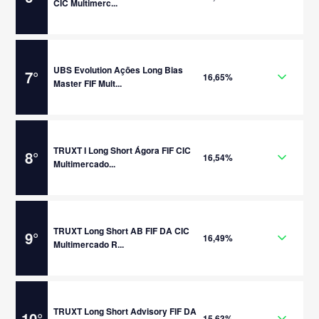
CIC Multimerc...
UBS Evolution Ações Long Bias
7
°
16,65%
Master FIF Mult...
TRUXT I Long Short Ágora FIF CIC
8
°
16,54%
Multimercado...
TRUXT Long Short AB FIF DA CIC
9
°
16,49%
Multimercado R...
TRUXT Long Short Advisory FIF DA
10
°
15,63%