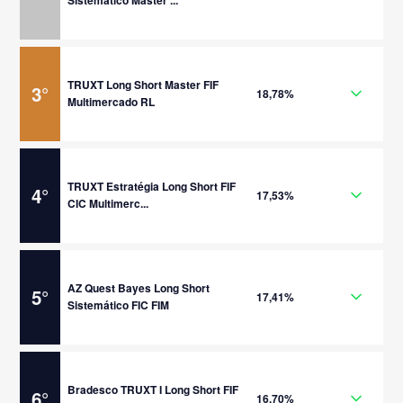
Sistemático Master ...
TRUXT Long Short Master FIF
3
°
18,78%
Multimercado RL
TRUXT Estratégia Long Short FIF
4
°
17,53%
CIC Multimerc...
AZ Quest Bayes Long Short
5
°
17,41%
Sistemático FIC FIM
Bradesco TRUXT I Long Short FIF
6
°
16,70%