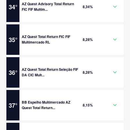
AZ Quest Advisory Total Return
34
°
8,34%
FIC FIF Multim...
AZ Quest Total Return FIC FIF
35
°
8,28%
Multimercado RL
AZ Quest Total Return Seleção FIF
36
°
8,28%
DA CIC Mult...
BB Espelho Multimercado AZ
37
°
8,15%
Quest Total Return...