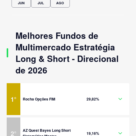
JUN
JUL
AGO
Melhores Fundos de
Multimercado Estratégia
Long & Short - Direcional
de 2026
1
°
Rocha Opções FIM
29,82%
AZ Quest Bayes Long Short
2
°
19,16%