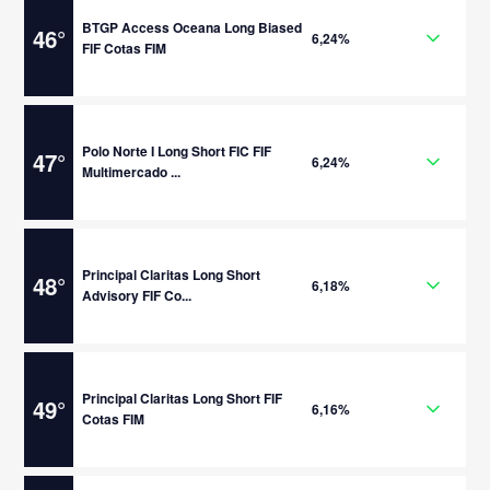
BTGP Access Oceana Long Biased
46
°
6,24%
FIF Cotas FIM
Polo Norte I Long Short FIC FIF
47
°
6,24%
Multimercado ...
Principal Claritas Long Short
48
°
6,18%
Advisory FIF Co...
Principal Claritas Long Short FIF
49
°
6,16%
Cotas FIM