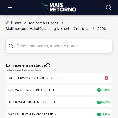
Home
Melhores Fundos
Multimercado Estratégia Long & Short - Direcional
2026
Lâminas em destaque
Saiba como patrocinar um fundo
V8 SPEEDWAY VEGA LS XP SEG PRE...
-
SOMMA TORINO FIF CI RF CP LP R...
15,19%
ALPHA WAVE 300 FIF MULTIMERCAD...
37,69%
V8 CASH PLATINUM CIC CLASSE IN...
14,90%