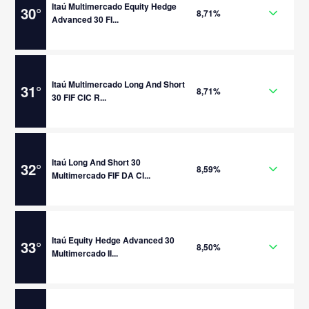
Itaú Multimercado Equity Hedge
30
°
8,71%
Advanced 30 FI...
Itaú Multimercado Long And Short
31
°
8,71%
30 FIF CIC R...
Itaú Long And Short 30
32
°
8,59%
Multimercado FIF DA Cl...
Itaú Equity Hedge Advanced 30
33
°
8,50%
Multimercado II...