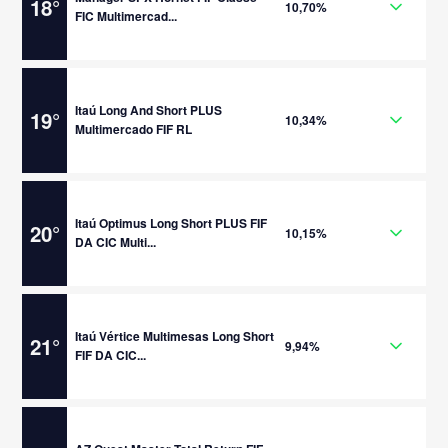
18
°
10,70%
FIC Multimercad...
Itaú Long And Short PLUS
19
°
10,34%
Multimercado FIF RL
Itaú Optimus Long Short PLUS FIF
20
°
10,15%
DA CIC Multi...
Itaú Vértice Multimesas Long Short
21
°
9,94%
FIF DA CIC...