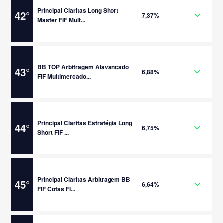
Principal Claritas Long Short
42
°
7,37%
Master FIF Mult...
BB TOP Arbitragem Alavancado
43
°
6,88%
FIF Multimercado...
Principal Claritas Estratégia Long
44
°
6,75%
Short FIF ...
Principal Claritas Arbitragem BB
45
°
6,64%
FIF Cotas FI...