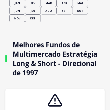
JAN
FEV
MAR
ABR
MAI
JUN
JUL
AGO
SET
OUT
NOV
DEZ
Melhores Fundos de
Multimercado Estratégia
Long & Short - Direcional
de 1997