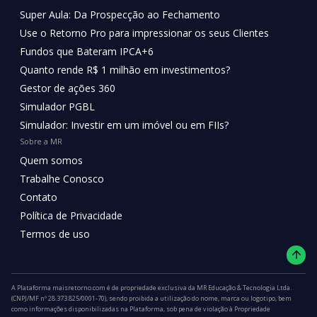
Super Aula: Da Prospecção ao Fechamento
Use o Retorno Pro para impressionar os seus Clientes
Fundos que Bateram IPCA+6
Quanto rende R$ 1 milhão em investimentos?
Gestor de ações 360
Simulador PGBL
Simulador: Investir em um imóvel ou em FIIs?
Sobre a MR
Quem somos
Trabalhe Conosco
Contato
Política de Privacidade
Termos de uso
A Plataforma maisretorno.com é de propriedade exclusiva da MR Educação & Tecnologia Ltda.
(CNPJ/MF nº 28.373.825/0001-70), sendo proibida a utilização do nome, marca ou logotipo, bem
como informações disponibilizadas na Plataforma, sob pena de violação à Propriedade