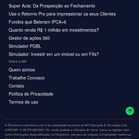
Super Aula: Da Prospecção ao Fechamento
Use o Retorno Pro para impressionar os seus Clientes
Fundos que Bateram IPCA+6
Quanto rende R$ 1 milhão em investimentos?
Gestor de ações 360
Simulador PGBL
Simulador: Investir em um imóvel ou em FIIs?
Sobre a MR
Quem somos
Trabalhe Conosco
Contato
Política de Privacidade
Termos de uso
A Plataforma maisretorno.com é de propriedade exclusiva da MR Educação & Tecnologia Ltda.
(CNPJ/MF nº 28.373.825/0001-70), sendo proibida a utilização do nome, marca ou logotipo, bem
como informações disponibilizadas na Plataforma, sob pena de violação à Propriedade Intelectual.