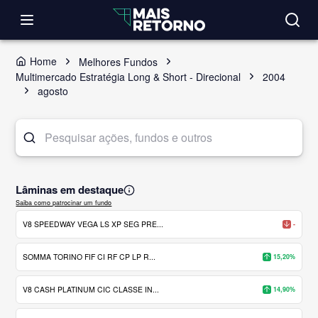
Home
Melhores Fundos
Multimercado Estratégia Long & Short - Direcional
2004
agosto
Lâminas em destaque
Saiba como patrocinar um fundo
V8 SPEEDWAY VEGA LS XP SEG PRE...
-
SOMMA TORINO FIF CI RF CP LP R...
15,20%
V8 CASH PLATINUM CIC CLASSE IN...
14,90%