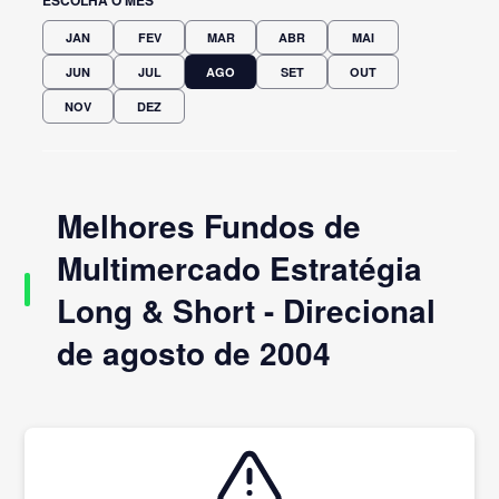
JAN
FEV
MAR
ABR
MAI
JUN
JUL
AGO
SET
OUT
NOV
DEZ
Melhores Fundos de
Multimercado Estratégia
Long & Short - Direcional
de agosto de 2004