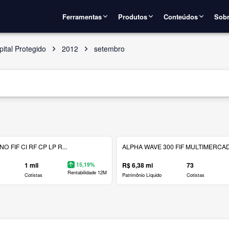
Ferramentas
Produtos
Conteúdos
Sobr
ital Protegido
2012
setembro
 FIF CI RF CP LP R...
ALPHA WAVE 300 FIF MULTIMERCAD.
1 mil
15,19%
R$ 6,38 mi
73
Rentabilidade 12M
Cotistas
Patrimônio Líquido
Cotistas