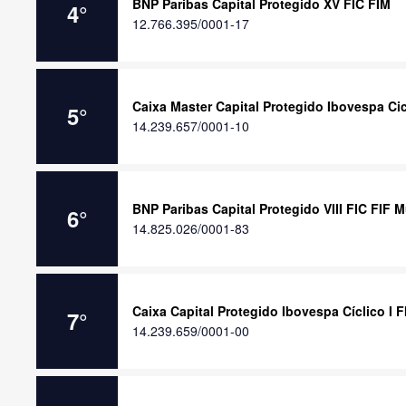
BNP Paribas Capital Protegido XV FIC FIM
4
°
12.766.395/0001-17
Caixa Master Capital Protegido Ibovespa Cic
5
°
14.239.657/0001-10
BNP Paribas Capital Protegido VIII FIC FIF 
6
°
14.825.026/0001-83
Caixa Capital Protegido Ibovespa Cíclico I 
7
°
14.239.659/0001-00