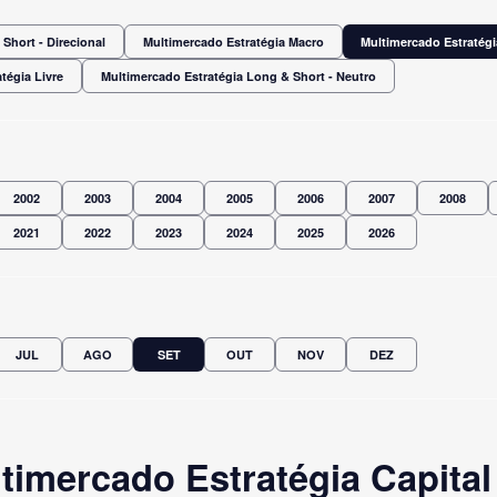
Short - Direcional
Multimercado Estratégia Macro
Multimercado Estratégi
tégia Livre
Multimercado Estratégia Long & Short - Neutro
2002
2003
2004
2005
2006
2007
2008
2021
2022
2023
2024
2025
2026
JUL
AGO
SET
OUT
NOV
DEZ
imercado Estratégia Capital