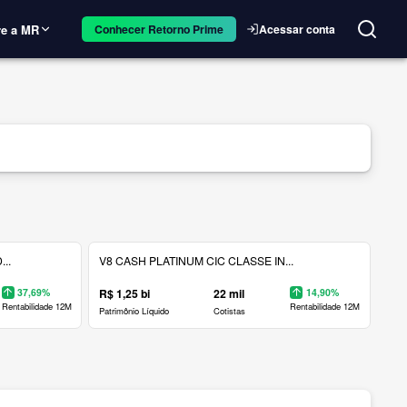
e a MR
Acessar conta
Conhecer Retorno Prime
..
V8 CASH PLATINUM CIC CLASSE IN...
37,69%
R$ 1,25 bi
22 mil
14,90%
Rentabilidade 12M
Rentabilidade 12M
Patrimônio Líquido
Cotistas