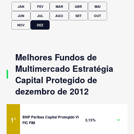
JAN
FEV
MAR
ABR
MAI
JUN
JUL
AGO
SET
OUT
NOV
DEZ
Melhores Fundos de
Multimercado Estratégia
Capital Protegido de
dezembro de 2012
BNP Paribas Capital Protegido VI
1
°
3,15%
FIC FIM