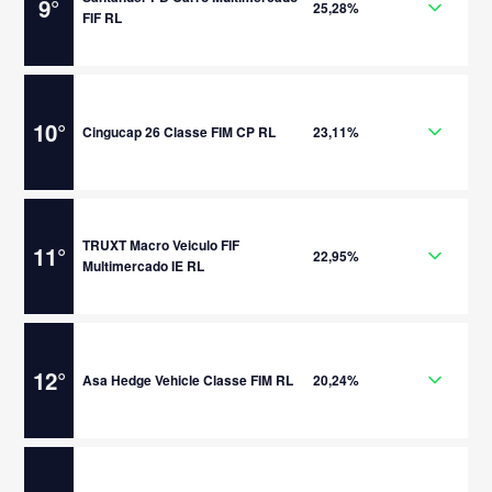
9
°
25,28%
FIF RL
10
°
Cingucap 26 Classe FIM CP RL
23,11%
TRUXT Macro Veiculo FIF
11
°
22,95%
Multimercado IE RL
12
°
Asa Hedge Vehicle Classe FIM RL
20,24%