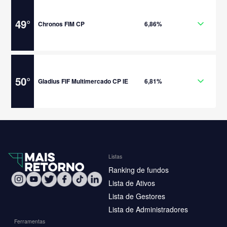
49
°
Chronos FIM CP
6,86%
50
°
Gladius FIF Multimercado CP IE
6,81%
Listas
Ranking de fundos
Lista de Ativos
Lista de Gestores
Lista de Administradores
Ferramentas