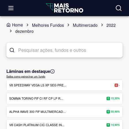
Home
Melhores Fundos
Multimercado
2022
dezembro
Lâminas em destaque
Saiba como patrocinar um fundo
V8 SPEEDWAY VEGA LS XP SEG PRE...
-
SOMMA TORINO FIF CI RF CP LP R...
15,20%
ALPHA WAVE 300 FIF MULTIMERCAD...
35,90%
V8 CASH PLATINUM CIC CLASSE IN...
14,90%