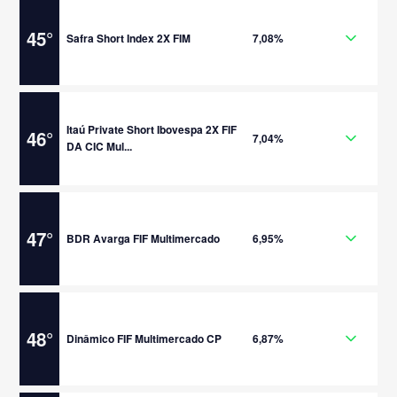
45
°
Safra Short Index 2X FIM
7,08%
Itaú Private Short Ibovespa 2X FIF
46
°
7,04%
DA CIC Mul...
47
°
BDR Avarga FIF Multimercado
6,95%
48
°
Dinâmico FIF Multimercado CP
6,87%