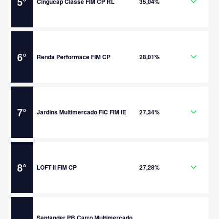
5
°
Cingucap Classe FIM CP RL
35,04%
6
°
Renda Performace FIM CP
28,01%
7
°
Jardins Multimercado FIC FIM IE
27,34%
8
°
LOFT II FIM CP
27,28%
Santander PB Carro Multimercado