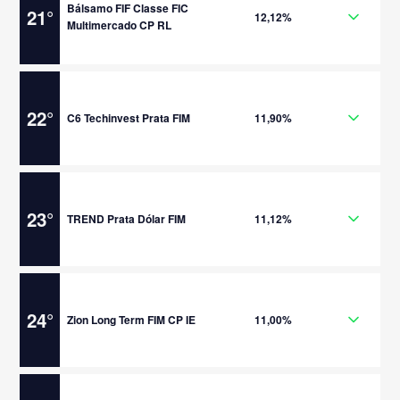
Bálsamo FIF Classe FIC
21
°
12,12%
Multimercado CP RL
22
°
C6 Techinvest Prata FIM
11,90%
23
°
TREND Prata Dólar FIM
11,12%
24
°
Zion Long Term FIM CP IE
11,00%