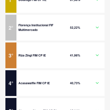
Florença Institucional FIF
2
°
52,22%
Multimercado
3
°
Riza Zingi FIM CP IE
41,98%
4
°
Acasawaffle FIM CP IE
40,73%