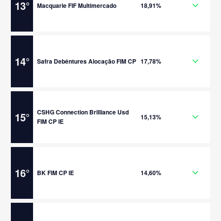
13
°
Macquarie FIF Multimercado
18,91%
14
°
Safra Debêntures Alocação FIM CP
17,78%
CSHG Connection Brilliance Usd
15
°
15,13%
FIM CP IE
16
°
BK FIM CP IE
14,60%