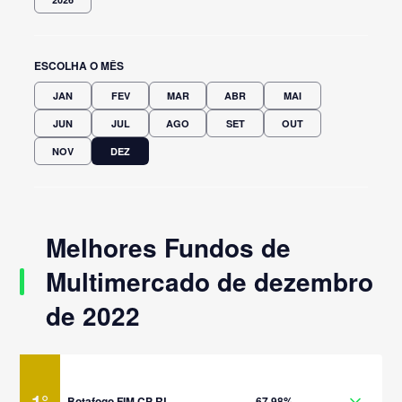
ESCOLHA O MÊS
JAN
FEV
MAR
ABR
MAI
JUN
JUL
AGO
SET
OUT
NOV
DEZ
Melhores Fundos de
Multimercado de dezembro
de 2022
1
°
Botafogo FIM CP RL
67,98%