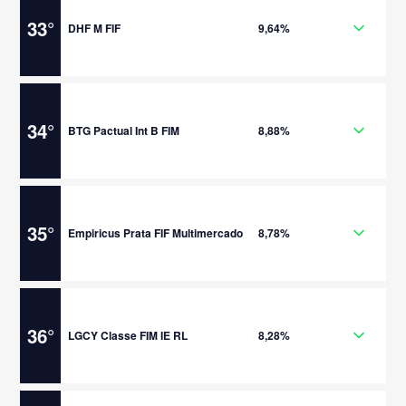
33
°
DHF M FIF
9,64%
34
°
BTG Pactual Int B FIM
8,88%
35
°
Empiricus Prata FIF Multimercado
8,78%
36
°
LGCY Classe FIM IE RL
8,28%