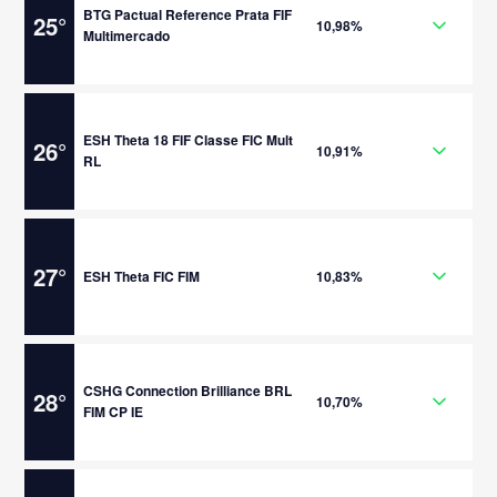
BTG Pactual Reference Prata FIF
25
°
10,98%
Multimercado
ESH Theta 18 FIF Classe FIC Mult
26
°
10,91%
RL
27
°
ESH Theta FIC FIM
10,83%
CSHG Connection Brilliance BRL
28
°
10,70%
FIM CP IE