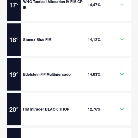
WHG Tactical Allocation IV FIM CP
17
°
14,47%
IE
18
°
Stonex Blue FIM
14,12%
19
°
Edelstein FIF Multimercado
14,03%
20
°
FIM Intrader BLACK THOR
12,76%