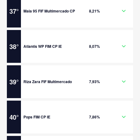
37
°
Maia 95 FIF Multimercado CP
8,21%
38
°
Atlantis WP FIM CP IE
8,07%
39
°
Riza Zara FIF Multimercado
7,93%
40
°
Pops FIM CP IE
7,86%