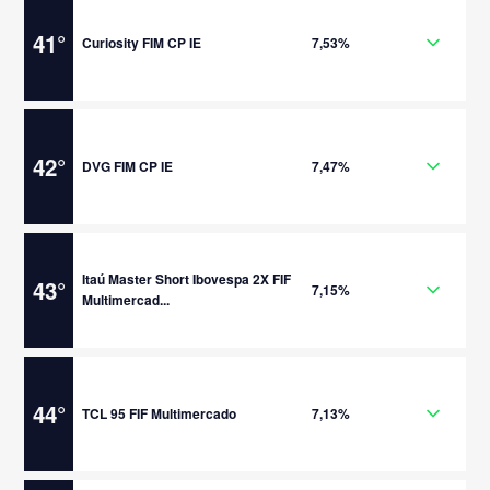
41
°
Curiosity FIM CP IE
7,53%
42
°
DVG FIM CP IE
7,47%
Itaú Master Short Ibovespa 2X FIF
43
°
7,15%
Multimercad...
44
°
TCL 95 FIF Multimercado
7,13%