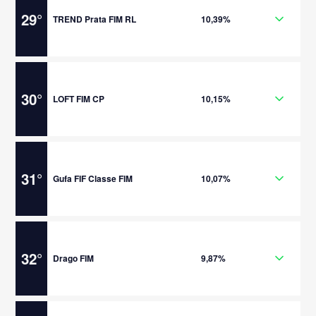
29
°
TREND Prata FIM RL
10,39%
30
°
LOFT FIM CP
10,15%
31
°
Gufa FIF Classe FIM
10,07%
32
°
Drago FIM
9,87%