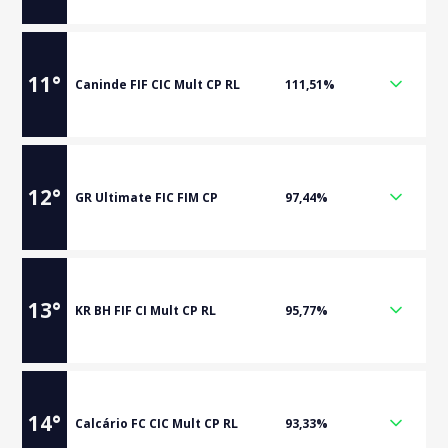
11
°
Caninde FIF CIC Mult CP RL
111,51%
12
°
GR Ultimate FIC FIM CP
97,44%
13
°
KR BH FIF CI Mult CP RL
95,77%
14
°
Calcário FC CIC Mult CP RL
93,33%