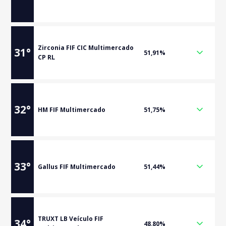
Zirconia FIF CIC Multimercado
31
°
51,91%
CP RL
32
°
HM FIF Multimercado
51,75%
33
°
Gallus FIF Multimercado
51,44%
TRUXT LB Veículo FIF
34
°
48,80%