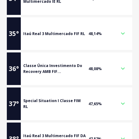
Multimercado IE RL
35
°
Itaú Real 3 Multimercado FIF RL
48,14%
Classe Única Investimento Do
36
°
48,08%
Recovery AMB FIF...
Special Situation I Classe FIM
37
°
47,65%
RL
Itaú Real 3 Multimercado FIF DA
38
°
47,57%