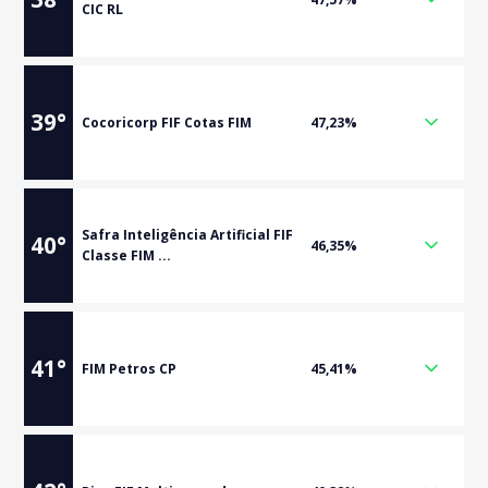
CIC RL
39
°
Cocoricorp FIF Cotas FIM
47,23%
Safra Inteligência Artificial FIF
40
°
46,35%
Classe FIM ...
41
°
FIM Petros CP
45,41%