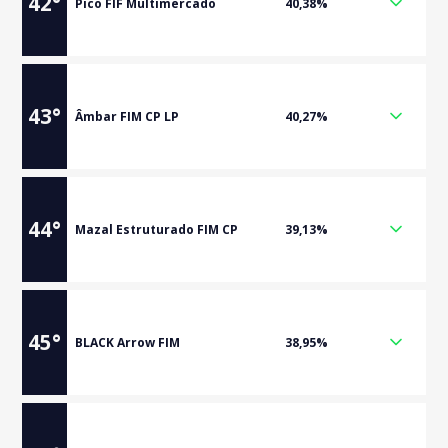
42
°
Pico FIF Multimercado
40,38%
43
°
Âmbar FIM CP LP
40,27%
44
°
Mazal Estruturado FIM CP
39,13%
45
°
BLACK Arrow FIM
38,95%