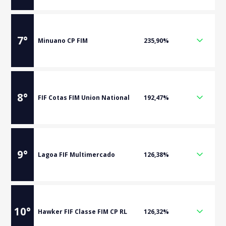
7
°
Minuano CP FIM
235,90%
8
°
FIF Cotas FIM Union National
192,47%
9
°
Lagoa FIF Multimercado
126,38%
10
°
Hawker FIF Classe FIM CP RL
126,32%