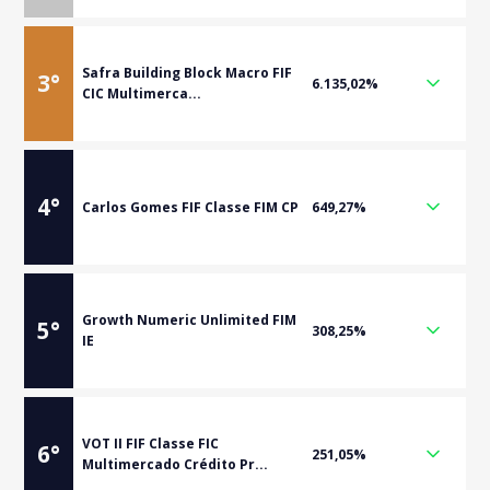
Safra Building Block Macro FIF
3
°
6.135,02%
CIC Multimerca...
4
°
Carlos Gomes FIF Classe FIM CP
649,27%
Growth Numeric Unlimited FIM
5
°
308,25%
IE
VOT II FIF Classe FIC
6
°
251,05%
Multimercado Crédito Pr...