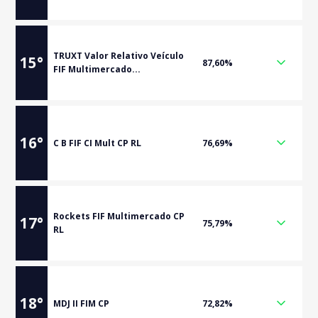
TRUXT Valor Relativo Veículo
15
°
87,60%
FIF Multimercado...
16
°
C B FIF CI Mult CP RL
76,69%
Rockets FIF Multimercado CP
17
°
75,79%
RL
18
°
MDJ II FIM CP
72,82%