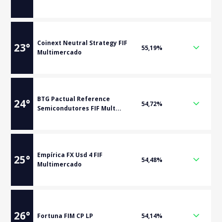
Coinext Neutral Strategy FIF
23
°
55,19%
Multimercado
BTG Pactual Reference
24
°
54,72%
Semicondutores FIF Mult...
Empírica FX Usd 4 FIF
25
°
54,48%
Multimercado
26
°
Fortuna FIM CP LP
54,14%