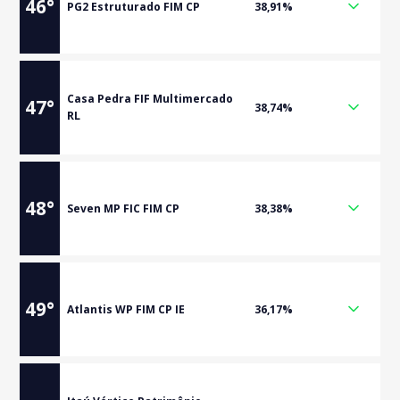
46
°
PG2 Estruturado FIM CP
38,91%
Casa Pedra FIF Multimercado
47
°
38,74%
RL
48
°
Seven MP FIC FIM CP
38,38%
49
°
Atlantis WP FIM CP IE
36,17%