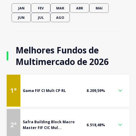
JAN
FEV
MAR
ABR
MAI
JUN
JUL
AGO
Melhores Fundos de
Multimercado de 2026
1
°
Gama FIF CI Mult CP RL
8.209,59%
Safra Building Block Macro
2
°
6.518,48%
Master FIF CIC Mul...