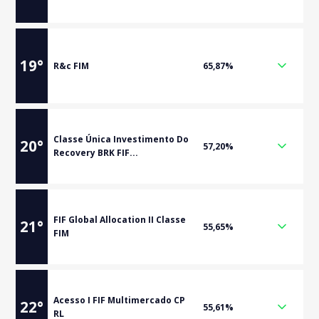
19
°
R&c FIM
65,87%
Classe Única Investimento Do
20
°
57,20%
Recovery BRK FIF...
FIF Global Allocation II Classe
21
°
55,65%
FIM
Acesso I FIF Multimercado CP
22
°
55,61%
RL