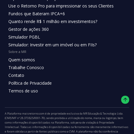
Use o Retorno Pro para impressionar os seus Clientes
Fundos que Bateram IPCA+6
Quanto rende R$ 1 milhão em investimentos?
Gestor de ações 360
Simulador PGBL
Simulador: Investir em um imóvel ou em FIIs?
Sobre a MR
Quem somos
Trabalhe Conosco
Contato
Política de Privacidade
Termos de uso
A Plataforma maisretorno.com é de propriedade exclusiva da MR Educação & Tecnologia Ltda.
(CNPJ/MF nº 28.373.825/0001-70), sendo proibida a utilização do nome, marca ou logotipo, bem
como informações disponibilizadas na Plataforma, sob pena de violação à Propriedade
Intelectual. Todas as informações disponibilizadas na ferramenta são meramente informativas
e foram obtidas a partir de fontes públicas como a CVM. A plataforma não faz conferência