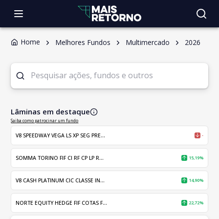
Home
Melhores Fundos
Multimercado
2026
Lâminas em destaque
Saiba como patrocinar um fundo
V8 SPEEDWAY VEGA LS XP SEG PRE...
-
SOMMA TORINO FIF CI RF CP LP R...
15,19%
V8 CASH PLATINUM CIC CLASSE IN...
14,90%
NORTE EQUITY HEDGE FIF COTAS F...
22,72%