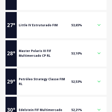
27
°
Little IV Estruturado FIM
53,65%
Master Polaris III FIF
28
°
53,10%
Multimercado CP RL
Petróleo Strategy Classe FIM
29
°
52,53%
RL
30
°
Edelstein FIF Multimercado
52,21%