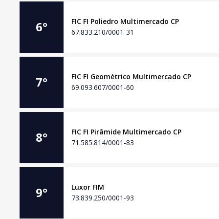
FIC FI Poliedro Multimercado CP
6
°
67.833.210/0001-31
FIC FI Geométrico Multimercado CP
7
°
69.093.607/0001-60
FIC FI Pirâmide Multimercado CP
8
°
71.585.814/0001-83
Luxor FIM
9
°
73.839.250/0001-93