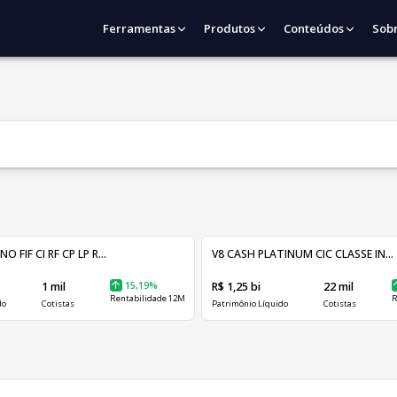
Ferramentas
Produtos
Conteúdos
Sob
FIF CI RF CP LP R...
V8 CASH PLATINUM CIC CLASSE IN...
1 mil
15,19%
R$ 1,25 bi
22 mil
Rentabilidade 12M
R
do
Cotistas
Patrimônio Líquido
Cotistas