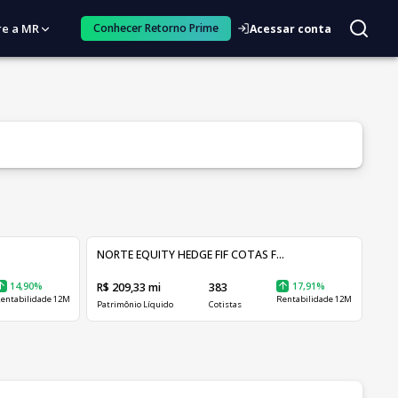
re a MR
Conhecer Retorno Prime
Acessar conta
NORTE EQUITY HEDGE FIF COTAS F...
14,90%
R$ 209,33 mi
383
17,91%
entabilidade 12M
Rentabilidade 12M
Patrimônio Líquido
Cotistas