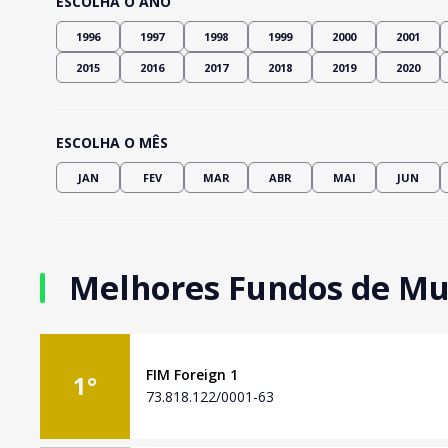
ESCOLHA O ANO
1996
1997
1998
1999
2000
2001
2015
2016
2017
2018
2019
2020
ESCOLHA O MÊS
JAN
FEV
MAR
ABR
MAI
JUN
Melhores Fundos de Mu
FIM Foreign 1
1
°
73.818.122/0001-63