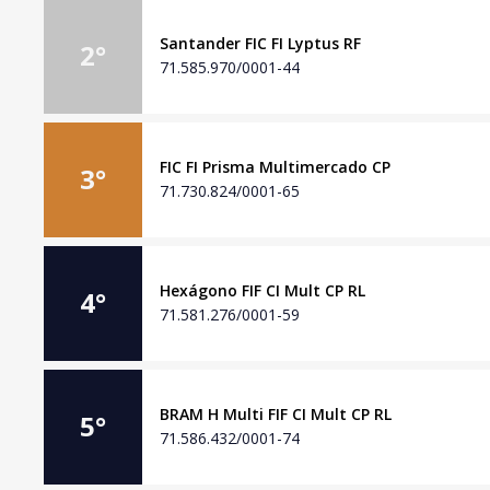
Santander FIC FI Lyptus RF
2
°
71.585.970/0001-44
FIC FI Prisma Multimercado CP
3
°
71.730.824/0001-65
Hexágono FIF CI Mult CP RL
4
°
71.581.276/0001-59
BRAM H Multi FIF CI Mult CP RL
5
°
71.586.432/0001-74