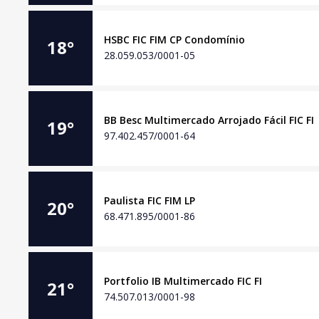
HSBC FIC FIM CP Condomínio
18
°
28.059.053/0001-05
BB Besc Multimercado Arrojado Fácil FIC FI
19
°
97.402.457/0001-64
Paulista FIC FIM LP
20
°
68.471.895/0001-86
Portfolio IB Multimercado FIC FI
21
°
74.507.013/0001-98