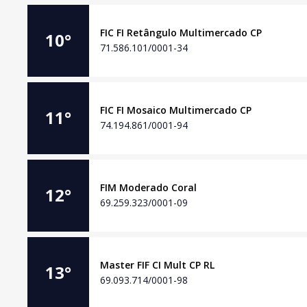
FIC FI Retângulo Multimercado CP
10
°
71.586.101/0001-34
FIC FI Mosaico Multimercado CP
11
°
74.194.861/0001-94
FIM Moderado Coral
12
°
69.259.323/0001-09
Master FIF CI Mult CP RL
13
°
69.093.714/0001-98