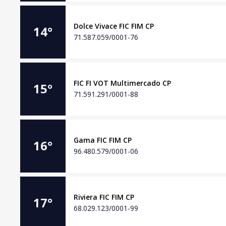
Dolce Vivace FIC FIM CP
14
°
71.587.059/0001-76
FIC FI VOT Multimercado CP
15
°
71.591.291/0001-88
Gama FIC FIM CP
16
°
96.480.579/0001-06
Riviera FIC FIM CP
17
°
68.029.123/0001-99