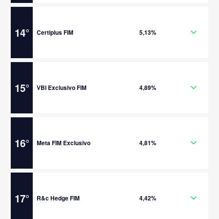
14
°
Certiplus FIM
5,13%
15
°
VBI Exclusivo FIM
4,89%
16
°
Meta FIM Exclusivo
4,81%
17
°
R&c Hedge FIM
4,42%