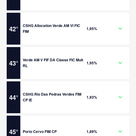
CSHG Allocation Verde AM VI FIC
42
°
1,95%
FIM
Verde AM V FIF DA Classe FIC Mult
43
°
1,95%
RL
CSHG Rio Das Pedras Verdes FIM
44
°
1,93%
CP IE
45
°
Porto Cervo FIM CP
1,89%