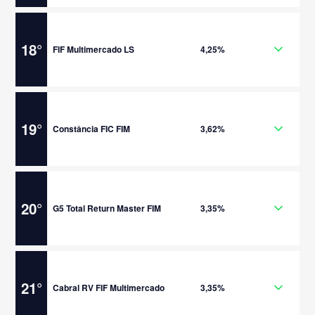
18
°
FIF Multimercado LS
4,25%
19
°
Constância FIC FIM
3,62%
20
°
G5 Total Return Master FIM
3,35%
21
°
Cabral RV FIF Multimercado
3,35%