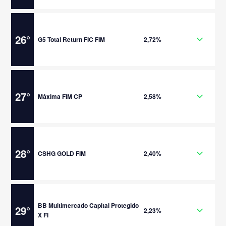
26
°
G5 Total Return FIC FIM
2,72%
27
°
Máxima FIM CP
2,58%
28
°
CSHG GOLD FIM
2,40%
BB Multimercado Capital Protegido
29
°
2,23%
X FI