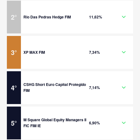
2
°
Rio Das Pedras Hedge FIM
11,62%
3
°
XP MAX FIM
7,34%
CSHG Short Euro Capital Protegido
4
°
7,14%
FIM
M Square Global Equity Managers II
5
°
6,90%
FIC FIM IE