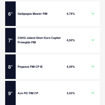
6
°
Galápagos Master FIM
6,76%
CSHG Jabeol Short Euro Capital
7
°
6,50%
Protegido FIM
8
°
Pegasus FIM CP IE
6,39%
9
°
Ace FIC FIM CP
5,53%