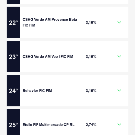
CSHG Verde AM Provence Beta
22
°
3,16%
FIC FIM
23
°
CSHG Verde AM Vee I FIC FIM
3,16%
24
°
Behavior FIC FIM
3,16%
25
°
Etoile FIF Multimercado CP RL
2,74%