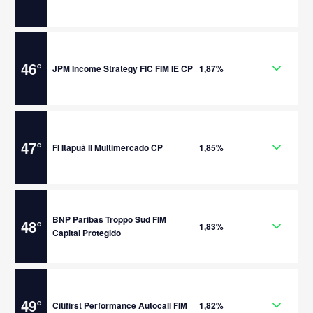
46
°
JPM Income Strategy FIC FIM IE CP
1,87%
47
°
FI Itapuã II Multimercado CP
1,85%
BNP Paribas Troppo Sud FIM
48
°
1,83%
Capital Protegido
49
°
Citifirst Performance Autocall FIM
1,82%