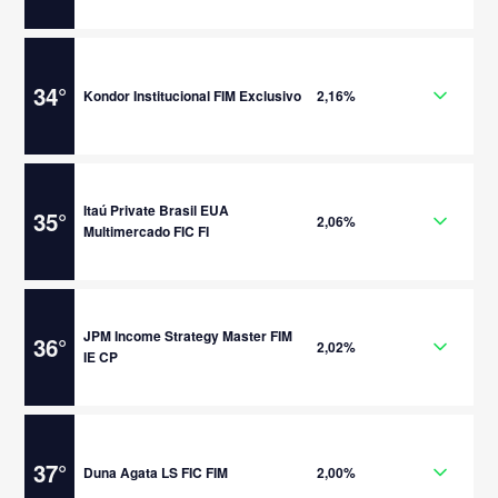
34
°
Kondor Institucional FIM Exclusivo
2,16%
Itaú Private Brasil EUA
35
°
2,06%
Multimercado FIC FI
JPM Income Strategy Master FIM
36
°
2,02%
IE CP
37
°
Duna Agata LS FIC FIM
2,00%