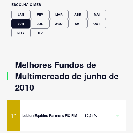
ESCOLHA O MÊS
JAN
FEV
MAR
ABR
MAI
JUN
JUL
AGO
SET
OUT
NOV
DEZ
Melhores Fundos de
Multimercado de junho de
2010
1
°
Leblon Equities Partners FIC FIM
12,31%