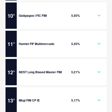
10
°
Galápagos I FIC FIM
5,50%
11
°
Hamlet FIF Multimercado
5,45%
12
°
NEST Long Biased Master FIM
5,21%
13
°
Mkgi FIM CP IE
5,17%