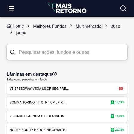
Home
Melhores Fundos
Multimercado
2010
junho
Lâminas em destaque
Saiba como patrocinar um fundo
V8 SPEEDWAY VEGA LS XP SEG PRE...
-
SOMMA TORINO FIF CI RF CP LP R...
15,19%
V8 CASH PLATINUM CIC CLASSE IN...
14,90%
NORTE EQUITY HEDGE FIF COTAS F...
22,72%