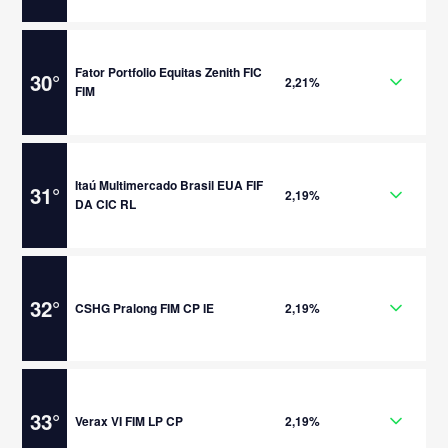
Fator Portfolio Equitas Zenith FIC
30
°
2,21%
FIM
Itaú Multimercado Brasil EUA FIF
31
°
2,19%
DA CIC RL
32
°
CSHG Pralong FIM CP IE
2,19%
33
°
Verax VI FIM LP CP
2,19%