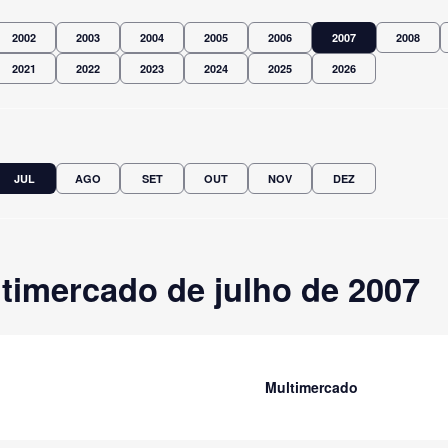
2002
2003
2004
2005
2006
2007
2008
2021
2022
2023
2024
2025
2026
JUL
AGO
SET
OUT
NOV
DEZ
timercado de julho de 2007
Multimercado