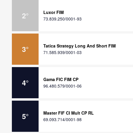
Luxor FIM
2
°
73.839.250/0001-93
Tatica Strategy Long And Short FIM
3
°
71.585.939/0001-03
Gama FIC FIM CP
4
°
96.480.579/0001-06
Master FIF CI Mult CP RL
5
°
69.093.714/0001-98