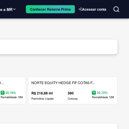
e a MR
Acessar conta
Conhecer Retorno Prime
..
NORTE EQUITY HEDGE FIF COTAS F...
35,19%
R$ 216,88 mi
380
22,72%
Rentabilidade 12M
Rentabilidade 12M
Patrimônio Líquido
Cotistas