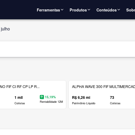
Ferramentas
Produtos
Conteúdos
Sobr
julho
 FIF CI RF CP LP R...
ALPHA WAVE 300 FIF MULTIMERCAD.
1 mil
15,19%
R$ 6,26 mi
73
Rentabilidade 12M
Cotistas
Patrimônio Líquido
Cotistas