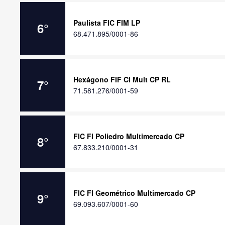
Paulista FIC FIM LP
6
°
68.471.895/0001-86
Hexágono FIF CI Mult CP RL
7
°
71.581.276/0001-59
FIC FI Poliedro Multimercado CP
8
°
67.833.210/0001-31
FIC FI Geométrico Multimercado CP
9
°
69.093.607/0001-60