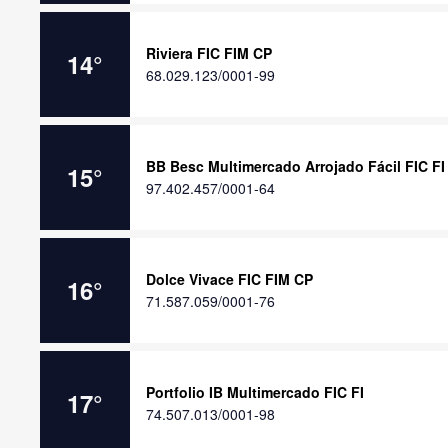
Riviera FIC FIM CP
14
°
68.029.123/0001-99
BB Besc Multimercado Arrojado Fácil FIC FI
15
°
97.402.457/0001-64
Dolce Vivace FIC FIM CP
16
°
71.587.059/0001-76
Portfolio IB Multimercado FIC FI
17
°
74.507.013/0001-98