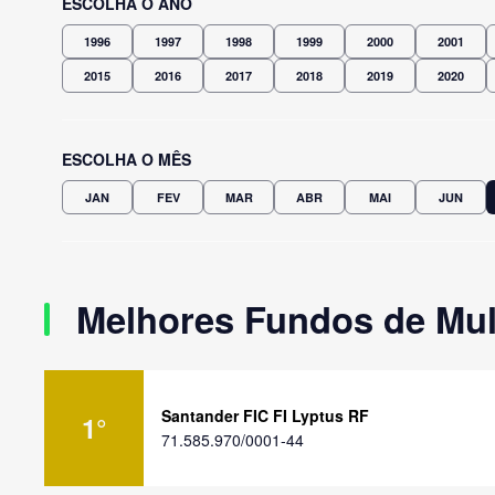
ESCOLHA O ANO
1996
1997
1998
1999
2000
2001
2015
2016
2017
2018
2019
2020
ESCOLHA O MÊS
JAN
FEV
MAR
ABR
MAI
JUN
Melhores Fundos de Mul
Santander FIC FI Lyptus RF
1
°
71.585.970/0001-44