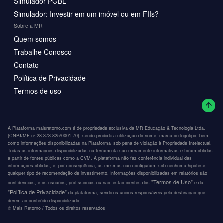
Simulador PGBL
Simulador: Investir em um imóvel ou em FIIs?
Sobre a MR
Quem somos
Trabalhe Conosco
Contato
Política de Privacidade
Termos de uso
A Plataforma maisretorno.com é de propriedade exclusiva da MR Educação & Tecnologia Ltda.
(CNPJ/MF nº 28.373.825/0001-70), sendo proibida a utilização do nome, marca ou logotipo, bem
como informações disponibilizadas na Plataforma, sob pena de violação à Propriedade Intelectual.
Todas as informações disponibilizadas na ferramenta são meramente informativas e foram obtidas
a partir de fontes públicas como a CVM. A plataforma não faz conferência individual das
informações obtidas, e, por consequência, as mesmas não configuram, sob nenhuma hipótese,
qualquer tipo de recomendação de investimento. Informações disponibilizadas em relatórios são
"Termos de Uso"
confidenciais, e os usuários, profissionais ou não, estão cientes dos
e da
"Política de Privacidade"
da plataforma, sendo os únicos responsáveis pela destinação que
derem ao conteúdo disponibilizado.
®️ Mais Retorno / Todos os direitos reservados