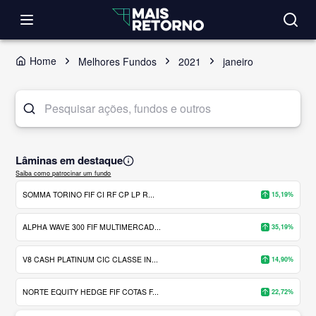
Home
Melhores Fundos
2021
janeiro
Lâminas em destaque
Saiba como patrocinar um fundo
SOMMA TORINO FIF CI RF CP LP R...
15,19%
ALPHA WAVE 300 FIF MULTIMERCAD...
35,19%
V8 CASH PLATINUM CIC CLASSE IN...
14,90%
NORTE EQUITY HEDGE FIF COTAS F...
22,72%