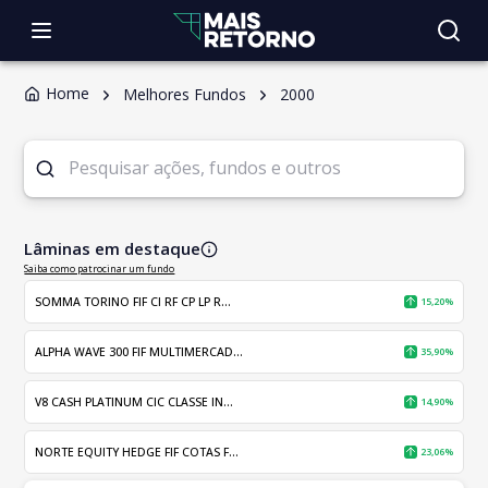
Home
Melhores Fundos
2000
Lâminas em destaque
Saiba como patrocinar um fundo
SOMMA TORINO FIF CI RF CP LP R...
15,20%
ALPHA WAVE 300 FIF MULTIMERCAD...
35,90%
V8 CASH PLATINUM CIC CLASSE IN...
14,90%
NORTE EQUITY HEDGE FIF COTAS F...
23,06%