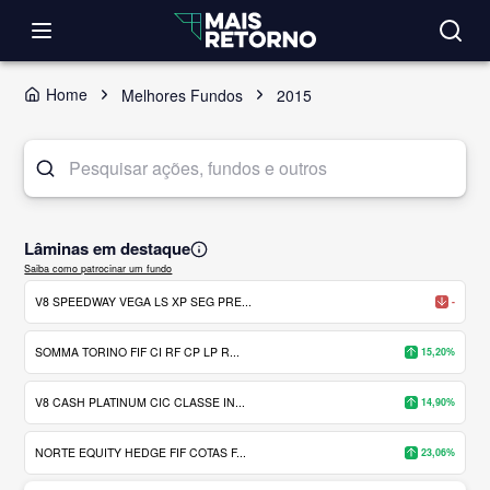
Home
Melhores Fundos
2015
Lâminas em destaque
Saiba como patrocinar um fundo
V8 SPEEDWAY VEGA LS XP SEG PRE...
-
SOMMA TORINO FIF CI RF CP LP R...
15,20%
V8 CASH PLATINUM CIC CLASSE IN...
14,90%
NORTE EQUITY HEDGE FIF COTAS F...
23,06%