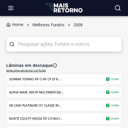
Home
Melhores Fundos
2008
Lâminas em destaque
Saiba como patrocinar um fundo
SOMMA TORINO FIF CI RF CP LP R...
15,20%
ALPHA WAVE 300 FIF MULTIMERCAD...
35,90%
V8 CASH PLATINUM CIC CLASSE IN...
14,90%
NORTE EQUITY HEDGE FIF COTAS F...
23,06%