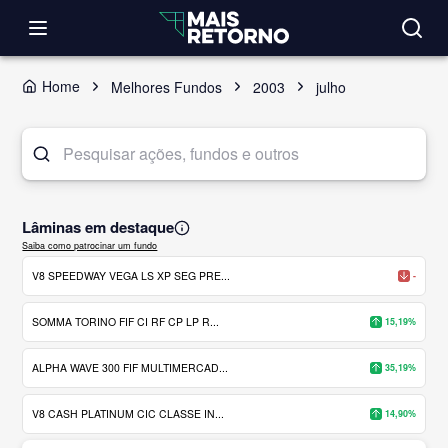
Home
Melhores Fundos
2003
julho
Lâminas em destaque
Saiba como patrocinar um fundo
V8 SPEEDWAY VEGA LS XP SEG PRE...
-
SOMMA TORINO FIF CI RF CP LP R...
15,19%
ALPHA WAVE 300 FIF MULTIMERCAD...
35,19%
V8 CASH PLATINUM CIC CLASSE IN...
14,90%