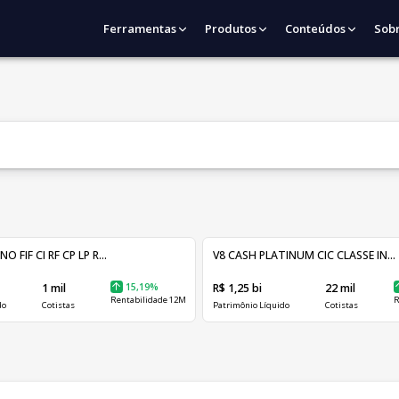
Ferramentas
Produtos
Conteúdos
Sob
FIF CI RF CP LP R...
V8 CASH PLATINUM CIC CLASSE IN...
1 mil
15,19%
R$ 1,25 bi
22 mil
Rentabilidade 12M
R
do
Cotistas
Patrimônio Líquido
Cotistas