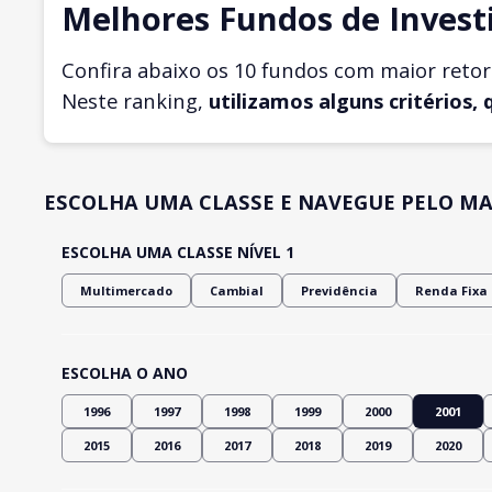
Melhores Fundos de Invest
Confira abaixo os 10 fundos com maior reto
Neste ranking,
utilizamos alguns critérios, 
ESCOLHA UMA CLASSE E NAVEGUE PELO MA
ESCOLHA UMA CLASSE NÍVEL 1
Multimercado
Cambial
Previdência
Renda Fixa
ESCOLHA O ANO
1996
1997
1998
1999
2000
2001
2015
2016
2017
2018
2019
2020