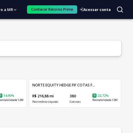
re a MR
Conhecer Retorno Prime
Acessar conta
NORTE EQUITY HEDGE FIF COTAS F...
14,90%
R$ 216,88 mi
380
22,72%
entabilidade 12M
Rentabilidade 12M
Patrimônio Líquido
Cotistas