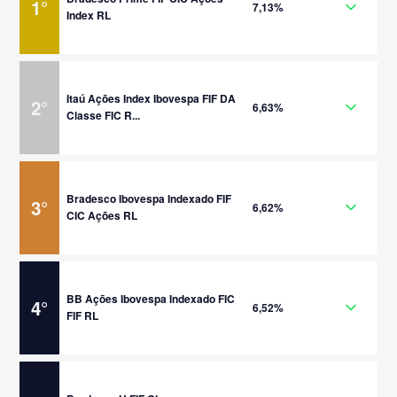
1
°
7,13%
Index RL
Itaú Ações Index Ibovespa FIF DA
2
°
6,63%
Classe FIC R...
Bradesco Ibovespa Indexado FIF
3
°
6,62%
CIC Ações RL
BB Ações Ibovespa Indexado FIC
4
°
6,52%
FIF RL