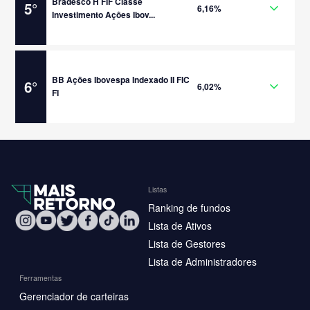
Bradesco H FIF Classe
5
°
6,16%
Investimento Ações Ibov...
BB Ações Ibovespa Indexado II FIC
6
°
6,02%
FI
Listas
Ranking de fundos
Lista de Ativos
Lista de Gestores
Lista de Administradores
Ferramentas
Gerenciador de carteiras