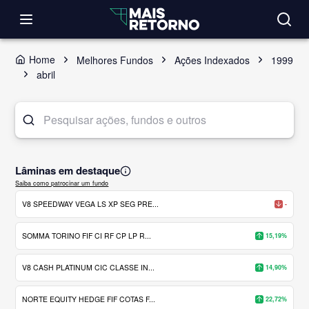
Home
Melhores Fundos
Ações Indexados
1999
abril
Lâminas em destaque
Saiba como patrocinar um fundo
V8 SPEEDWAY VEGA LS XP SEG PRE...
-
SOMMA TORINO FIF CI RF CP LP R...
15,19%
V8 CASH PLATINUM CIC CLASSE IN...
14,90%
NORTE EQUITY HEDGE FIF COTAS F...
22,72%