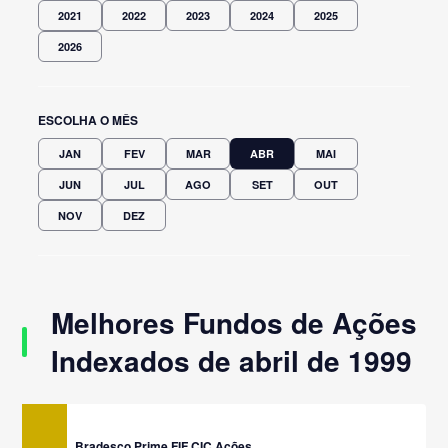
2021
2022
2023
2024
2025
2026
ESCOLHA O MÊS
JAN
FEV
MAR
ABR
MAI
JUN
JUL
AGO
SET
OUT
NOV
DEZ
Melhores Fundos de Ações
Indexados de abril de 1999
Bradesco Prime FIF CIC Ações