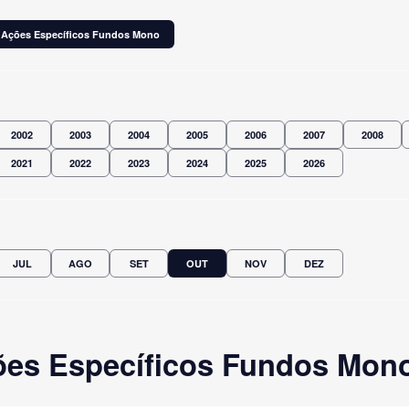
Ações Específicos Fundos Mono
2002
2003
2004
2005
2006
2007
2008
2021
2022
2023
2024
2025
2026
JUL
AGO
SET
OUT
NOV
DEZ
es Específicos Fundos Mono