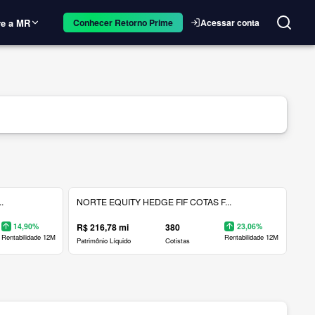
e a MR
Acessar conta
Conhecer Retorno Prime
.
NORTE EQUITY HEDGE FIF COTAS F...
14,90%
R$ 216,78 mi
380
23,06%
Rentabilidade 12M
Rentabilidade 12M
Patrimônio Líquido
Cotistas