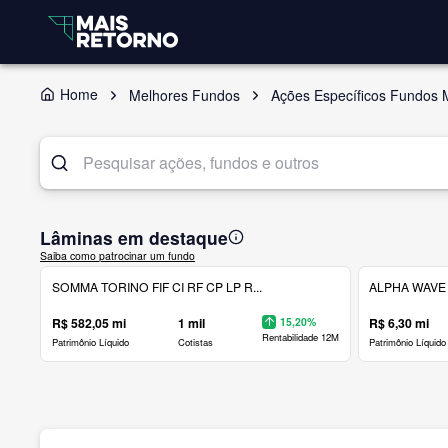
Home
Melhores Fundos
Ações Específicos Fundos
Lâminas em destaque
Saiba como patrocinar um fundo
SOMMA TORINO FIF CI RF CP LP R...
ALPHA WAVE 
R$ 582,05 mi
1 mil
15,20%
R$ 6,30 mi
Rentabilidade 12M
Patrimônio Líquido
Cotistas
Patrimônio Líquido