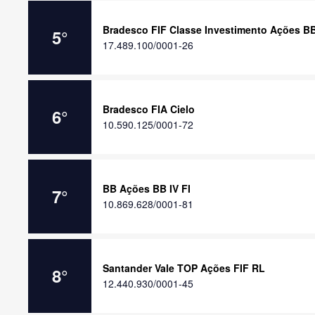
Bradesco FIF Classe Investimento Ações B
5
°
17.489.100/0001-26
Bradesco FIA Cielo
6
°
10.590.125/0001-72
BB Ações BB IV FI
7
°
10.869.628/0001-81
Santander Vale TOP Ações FIF RL
8
°
12.440.930/0001-45