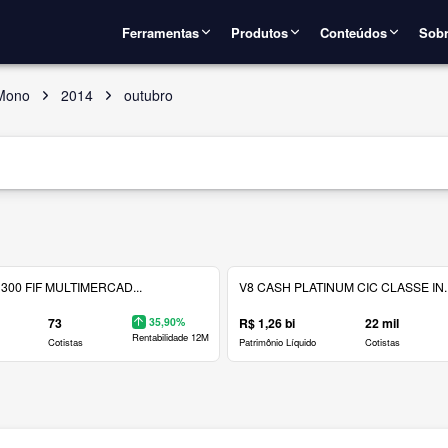
Ferramentas
Produtos
Conteúdos
Sobr
 Mono
2014
outubro
300 FIF MULTIMERCAD...
V8 CASH PLATINUM CIC CLASSE IN..
73
35,90%
R$ 1,26 bi
22 mil
Rentabilidade 12M
Cotistas
Patrimônio Líquido
Cotistas