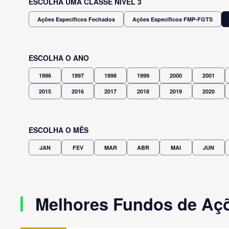
ESCOLHA UMA CLASSE NÍVEL 3
Ações Específicos Fechados
Ações Específicos FMP-FGTS
ESCOLHA O ANO
1996
1997
1998
1999
2000
2001
2015
2016
2017
2018
2019
2020
ESCOLHA O MÊS
JAN
FEV
MAR
ABR
MAI
JUN
Melhores Fundos de Açõ