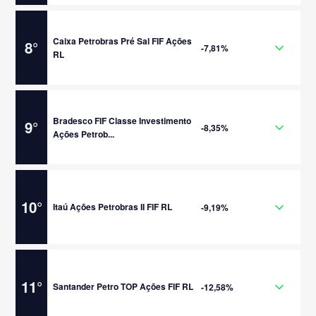
Caixa Petrobras Pré Sal FIF Ações
8
°
-7,81%
RL
Bradesco FIF Classe Investimento
9
°
-8,35%
Ações Petrob...
10
°
Itaú Ações Petrobras II FIF RL
-9,19%
11
°
Santander Petro TOP Ações FIF RL
-12,58%