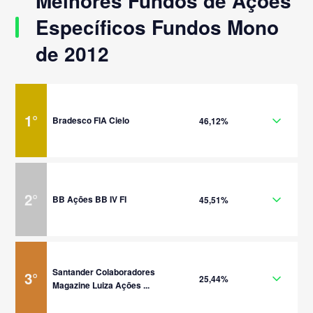
Melhores Fundos de Ações
Específicos Fundos Mono
de 2012
1
°
Bradesco FIA Cielo
46,12%
2
°
BB Ações BB IV FI
45,51%
Santander Colaboradores
3
°
25,44%
Magazine Luiza Ações ...