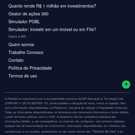
Quanto rende R$ 1 milhão em investimentos?
Gestor de ações 360
Simulador PGBL
Simulador: Investir em um imóvel ou em FIIs?
Sobre a MR
Quem somos
Trabalhe Conosco
Contato
Política de Privacidade
Termos de uso
A Plataforma maisretorno.com é de propriedade exclusiva da MR Educação & Tecnologia Ltda.
(CNPJ/MF nº 28.373.825/0001-70), sendo proibida a utilização do nome, marca ou logotipo, bem
como informações disponibilizadas na Plataforma, sob pena de violação à Propriedade Intelectual.
Todas as informações disponibilizadas na ferramenta são meramente informativas e foram obtidas
a partir de fontes públicas como a CVM. A plataforma não faz conferência individual das
informações obtidas, e, por consequência, as mesmas não configuram, sob nenhuma hipótese,
qualquer tipo de recomendação de investimento. Informações disponibilizadas em relatórios são
"Termos de Uso"
confidenciais, e os usuários, profissionais ou não, estão cientes dos
e da