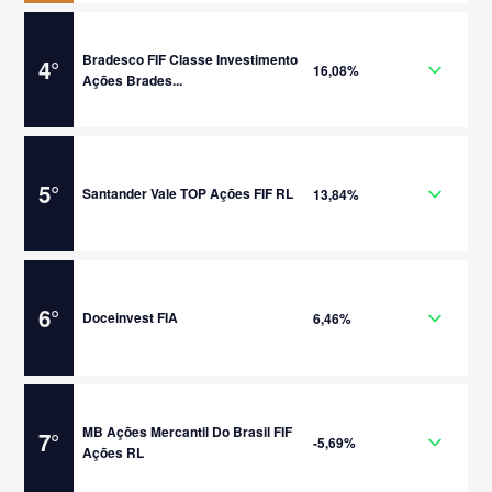
Bradesco FIF Classe Investimento
4
°
16,08%
Ações Brades...
5
°
Santander Vale TOP Ações FIF RL
13,84%
6
°
Doceinvest FIA
6,46%
MB Ações Mercantil Do Brasil FIF
7
°
-5,69%
Ações RL