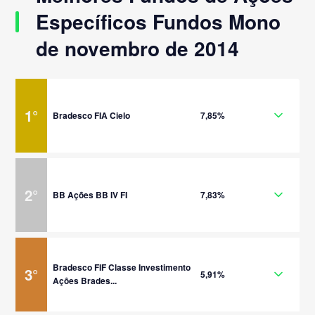
Específicos Fundos Mono
de novembro de 2014
1
°
Bradesco FIA Cielo
7,85%
2
°
BB Ações BB IV FI
7,83%
Bradesco FIF Classe Investimento
3
°
5,91%
Ações Brades...