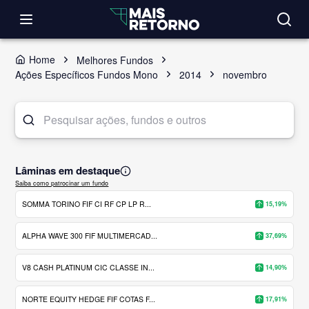
Home
Melhores Fundos
Ações Específicos Fundos Mono
2014
novembro
Lâminas em destaque
Saiba como patrocinar um fundo
SOMMA TORINO FIF CI RF CP LP R...
15,19%
ALPHA WAVE 300 FIF MULTIMERCAD...
37,69%
V8 CASH PLATINUM CIC CLASSE IN...
14,90%
NORTE EQUITY HEDGE FIF COTAS F...
17,91%