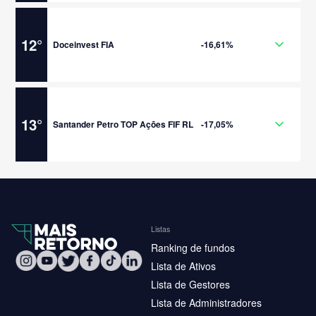
12
°
Doceinvest FIA
-16,61%
13
°
Santander Petro TOP Ações FIF RL
-17,05%
Listas
Ranking de fundos
Lista de Ativos
Lista de Gestores
Lista de Administradores