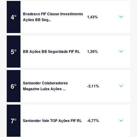
Bradesco FIF Classe Investimento
4
°
1,43%
Ações BB Seg...
5
°
BB Ações BB Seguridade FIF RL
1,39%
Santander Colaboradores
6
°
-3,11%
Magazine Luiza Ações ...
7
°
Santander Vale TOP Ações FIF RL
-6,77%