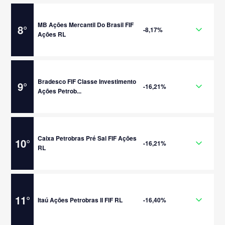
MB Ações Mercantil Do Brasil FIF
8
°
-8,17%
Ações RL
Bradesco FIF Classe Investimento
9
°
-16,21%
Ações Petrob...
Caixa Petrobras Pré Sal FIF Ações
10
°
-16,21%
RL
11
°
Itaú Ações Petrobras II FIF RL
-16,40%