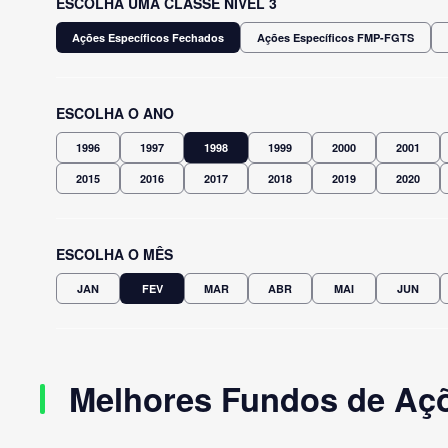
ESCOLHA UMA CLASSE NÍVEL 3
Ações Específicos Fechados
Ações Específicos FMP-FGTS
ESCOLHA O ANO
1996
1997
1998
1999
2000
2001
2015
2016
2017
2018
2019
2020
ESCOLHA O MÊS
JAN
FEV
MAR
ABR
MAI
JUN
Melhores Fundos de Açõ