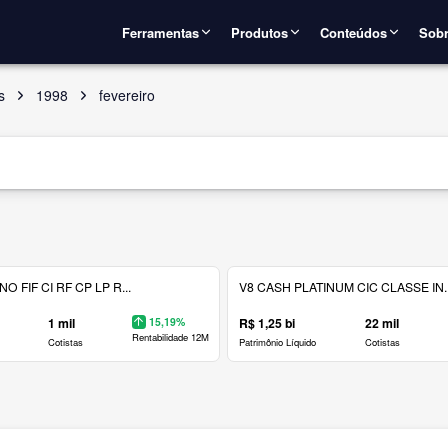
Ferramentas
Produtos
Conteúdos
Sobr
s
1998
fevereiro
 FIF CI RF CP LP R...
V8 CASH PLATINUM CIC CLASSE IN..
1 mil
15,19%
R$ 1,25 bi
22 mil
Rentabilidade 12M
Cotistas
Patrimônio Líquido
Cotistas