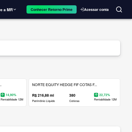
e a MR
Acessar conta
Conhecer Retorno Prime
.
NORTE EQUITY HEDGE FIF COTAS F...
14,90%
R$ 216,88 mi
380
22,72%
Rentabilidade 12M
Rentabilidade 12M
Patrimônio Líquido
Cotistas