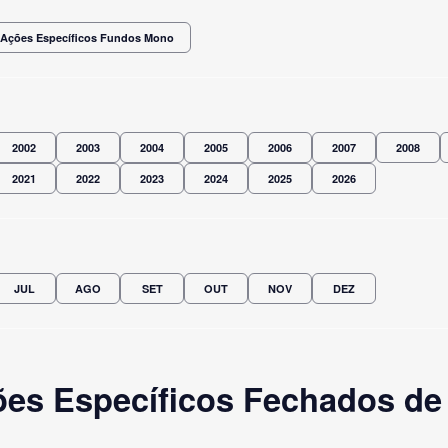
Ações Específicos Fundos Mono
2002
2003
2004
2005
2006
2007
2008
2021
2022
2023
2024
2025
2026
JUL
AGO
SET
OUT
NOV
DEZ
es Específicos Fechados de 