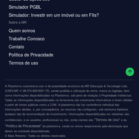
Simulador PGBL
Simulador: Investir em um imóvel ou em FIIs?
Sobre a MR
Quem somos
Trabalhe Conosco
Contato
Política de Privacidade
Termos de uso
A Plataforma maisretorno.com é de propriedade exclusiva da MR Educação & Tecnologia Ltda.
(CNPJ/MF nº 28.373.825/0001-70), sendo proibida a utilização do nome, marca ou logotipo, bem
como informações disponibilizadas na Plataforma, sob pena de violação à Propriedade Intelectual.
Todas as informações disponibilizadas na ferramenta são meramente informativas e foram obtidas
a partir de fontes públicas como a CVM. A plataforma não faz conferência individual das
informações obtidas, e, por consequência, as mesmas não configuram, sob nenhuma hipótese,
qualquer tipo de recomendação de investimento. Informações disponibilizadas em relatórios são
"Termos de Uso"
confidenciais, e os usuários, profissionais ou não, estão cientes dos
e da
"Política de Privacidade"
da plataforma, sendo os únicos responsáveis pela destinação que
derem ao conteúdo disponibilizado.
®️ Mais Retorno / Todos os direitos reservados