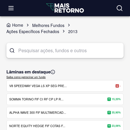
Home
Melhores Fundos
Ações Específicos Fechados
2013
Lâminas em destaque
Saiba como patrocinar um fundo
V8 SPEEDWAY VEGA LS XP SEG PRE...
-
SOMMA TORINO FIF CI RF CP LP R...
15,20%
ALPHA WAVE 300 FIF MULTIMERCAD...
35,90%
NORTE EQUITY HEDGE FIF COTAS F...
23,06%