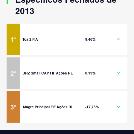
2013
1
°
Tca 2 FIA
9,46%
2
°
BRZ Small CAP FIF Ações RL
0,13%
3
°
Alagre Principal FIF Ações RL
-17,75%