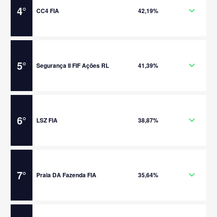
4
°
CC4 FIA
42,19%
5
°
Segurança II FIF Ações RL
41,39%
6
°
LSZ FIA
38,87%
7
°
Praia DA Fazenda FIA
35,64%