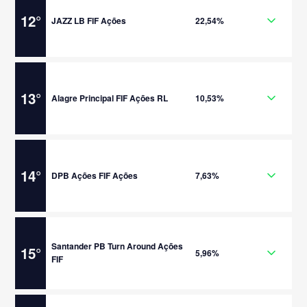
12
°
JAZZ LB FIF Ações
22,54%
13
°
Alagre Principal FIF Ações RL
10,53%
14
°
DPB Ações FIF Ações
7,63%
Santander PB Turn Around Ações
15
°
5,96%
FIF