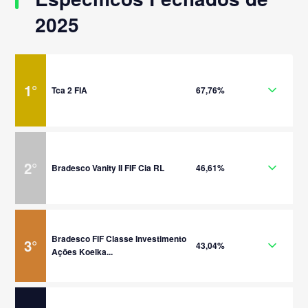
2025
1
°
Tca 2 FIA
67,76%
2
°
Bradesco Vanity II FIF Cia RL
46,61%
Bradesco FIF Classe Investimento
3
°
43,04%
Ações Koelka...