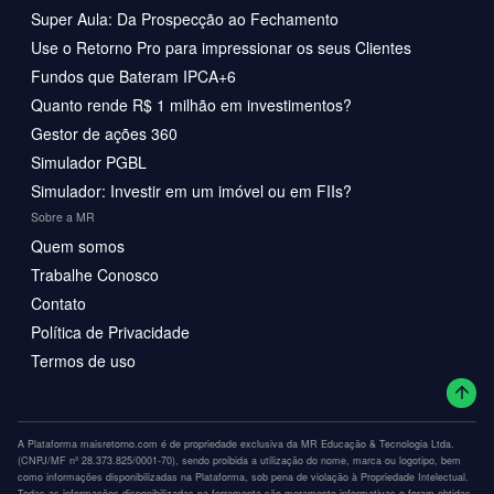
Super Aula: Da Prospecção ao Fechamento
Use o Retorno Pro para impressionar os seus Clientes
Fundos que Bateram IPCA+6
Quanto rende R$ 1 milhão em investimentos?
Gestor de ações 360
Simulador PGBL
Simulador: Investir em um imóvel ou em FIIs?
Sobre a MR
Quem somos
Trabalhe Conosco
Contato
Política de Privacidade
Termos de uso
A Plataforma maisretorno.com é de propriedade exclusiva da MR Educação & Tecnologia Ltda.
(CNPJ/MF nº 28.373.825/0001-70), sendo proibida a utilização do nome, marca ou logotipo, bem
como informações disponibilizadas na Plataforma, sob pena de violação à Propriedade Intelectual.
Todas as informações disponibilizadas na ferramenta são meramente informativas e foram obtidas