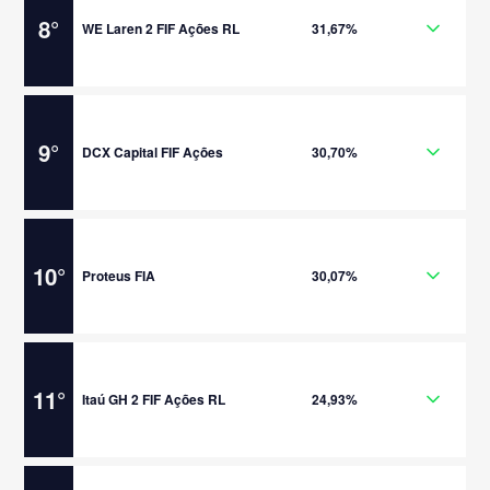
8
°
WE Laren 2 FIF Ações RL
31,67%
9
°
DCX Capital FIF Ações
30,70%
10
°
Proteus FIA
30,07%
11
°
Itaú GH 2 FIF Ações RL
24,93%