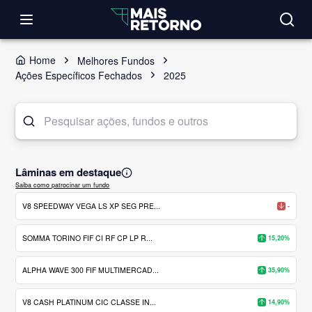
Home
Melhores Fundos
Ações Específicos Fechados
2025
Lâminas em destaque
Saiba como patrocinar um fundo
V8 SPEEDWAY VEGA LS XP SEG PRE...
-
SOMMA TORINO FIF CI RF CP LP R...
15,20%
ALPHA WAVE 300 FIF MULTIMERCAD...
35,90%
V8 CASH PLATINUM CIC CLASSE IN...
14,90%