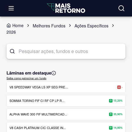
Home
Melhores Fundos
Ações Específicos
2026
Lâminas em destaque
Saiba como patrocinar um fundo
V8 SPEEDWAY VEGA LS XP SEG PRE...
-
SOMMA TORINO FIF CI RF CP LP R...
15,20%
ALPHA WAVE 300 FIF MULTIMERCAD...
35,90%
V8 CASH PLATINUM CIC CLASSE IN...
14,90%