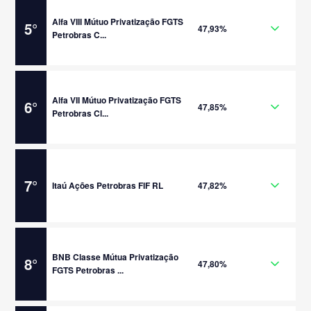
Alfa VIII Mútuo Privatização FGTS
5
°
47,93%
Petrobras C...
Alfa VII Mútuo Privatização FGTS
6
°
47,85%
Petrobras Cl...
7
°
Itaú Ações Petrobras FIF RL
47,82%
BNB Classe Mútua Privatização
8
°
47,80%
FGTS Petrobras ...