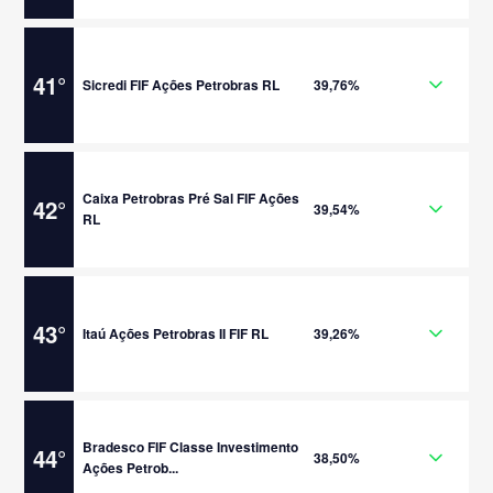
41
°
Sicredi FIF Ações Petrobras RL
39,76%
Caixa Petrobras Pré Sal FIF Ações
42
°
39,54%
RL
43
°
Itaú Ações Petrobras II FIF RL
39,26%
Bradesco FIF Classe Investimento
44
°
38,50%
Ações Petrob...