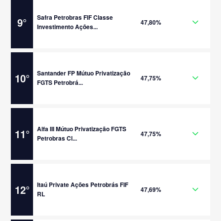
Safra Petrobras FIF Classe
9
°
47,80%
Investimento Ações...
Santander FP Mútuo Privatização
10
°
47,75%
FGTS Petrobrá...
Alfa III Mútuo Privatização FGTS
11
°
47,75%
Petrobras Cl...
Itaú Private Ações Petrobrás FIF
12
°
47,69%
RL