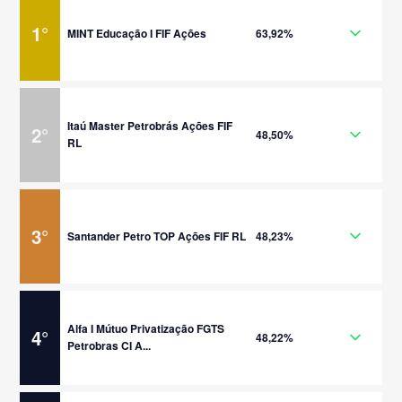
1
°
MINT Educação I FIF Ações
63,92%
Itaú Master Petrobrás Ações FIF
2
°
48,50%
RL
3
°
Santander Petro TOP Ações FIF RL
48,23%
Alfa I Mútuo Privatização FGTS
4
°
48,22%
Petrobras CI A...