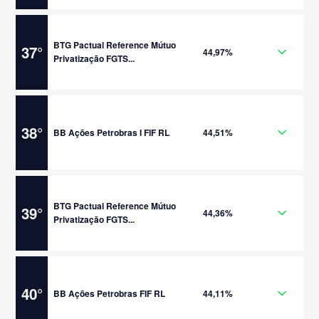
BTG Pactual Reference Mútuo
37
°
44,97%
Privatização FGTS...
38
°
BB Ações Petrobras I FIF RL
44,51%
BTG Pactual Reference Mútuo
39
°
44,36%
Privatização FGTS...
40
°
BB Ações Petrobras FIF RL
44,11%