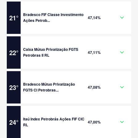
Bradesco FIF Classe Investimento
21
°
47,14%
Ações Petrob...
Caixa Mútuo Privatização FGTS
22
°
47,11%
Petrobras II RL
Bradesco Mútuo Privatização
23
°
47,08%
FGTS CI Petrobras...
Itaú Index Petrobrás Ações FIF CIC
24
°
47,00%
RL