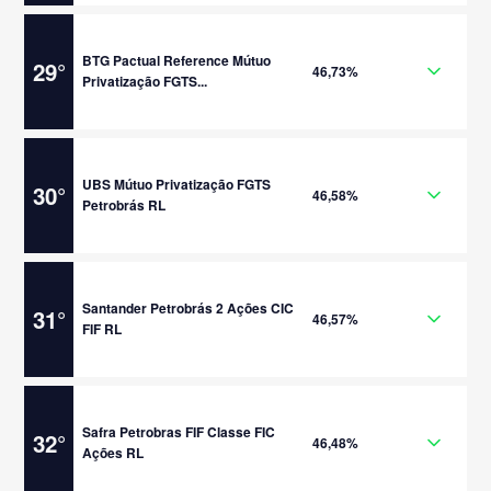
BTG Pactual Reference Mútuo
29
°
46,73%
Privatização FGTS...
UBS Mútuo Privatização FGTS
30
°
46,58%
Petrobrás RL
Santander Petrobrás 2 Ações CIC
31
°
46,57%
FIF RL
Safra Petrobras FIF Classe FIC
32
°
46,48%
Ações RL