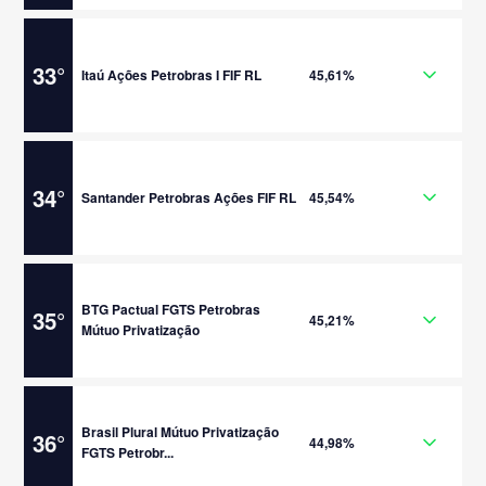
33
°
Itaú Ações Petrobras I FIF RL
45,61%
34
°
Santander Petrobras Ações FIF RL
45,54%
BTG Pactual FGTS Petrobras
35
°
45,21%
Mútuo Privatização
Brasil Plural Mútuo Privatização
36
°
44,98%
FGTS Petrobr...