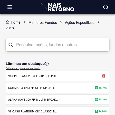
Home
Melhores Fundos
Ações Específicos
2018
Lâminas em destaque
Saiba como patrocinar um fundo
V8 SPEEDWAY VEGA LS XP SEG PRE...
-
SOMMA TORINO FIF CI RF CP LP R...
15,19%
ALPHA WAVE 300 FIF MULTIMERCAD...
35,19%
V8 CASH PLATINUM CIC CLASSE IN...
14,90%