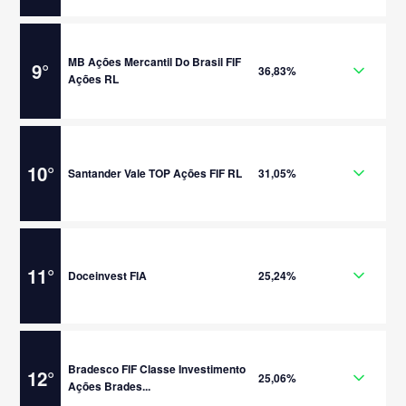
MB Ações Mercantil Do Brasil FIF
9
°
36,83%
Ações RL
10
°
Santander Vale TOP Ações FIF RL
31,05%
11
°
Doceinvest FIA
25,24%
Bradesco FIF Classe Investimento
12
°
25,06%
Ações Brades...