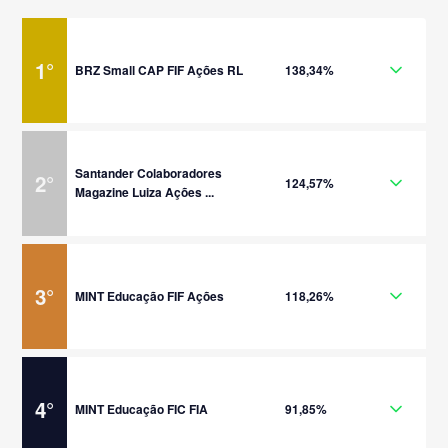
1
°
BRZ Small CAP FIF Ações RL
138,34%
Santander Colaboradores
2
°
124,57%
Magazine Luiza Ações ...
3
°
MINT Educação FIF Ações
118,26%
4
°
MINT Educação FIC FIA
91,85%