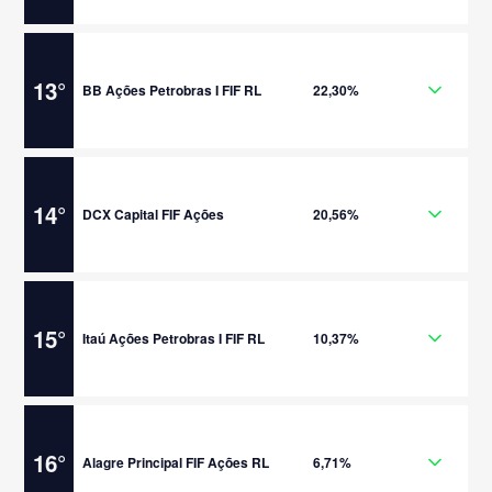
13
°
BB Ações Petrobras I FIF RL
22,30%
14
°
DCX Capital FIF Ações
20,56%
15
°
Itaú Ações Petrobras I FIF RL
10,37%
16
°
Alagre Principal FIF Ações RL
6,71%