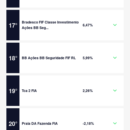
Bradesco FIF Classe Investimento
17
°
6,47%
Ações BB Seg...
18
°
BB Ações BB Seguridade FIF RL
5,99%
19
°
Tca 2 FIA
2,26%
20
°
Praia DA Fazenda FIA
-2,18%