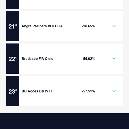
21
°
Angra Partners VOLT FIA
-18,65%
22
°
Bradesco FIA Cielo
-56,02%
23
°
BB Ações BB IV FI
-57,51%