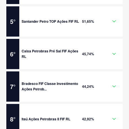
5
°
Santander Petro TOP Ações FIF RL
51,65%
Caixa Petrobras Pré Sal FIF Ações
6
°
45,74%
RL
Bradesco FIF Classe Investimento
7
°
44,24%
Ações Petrob...
8
°
Itaú Ações Petrobras II FIF RL
42,92%