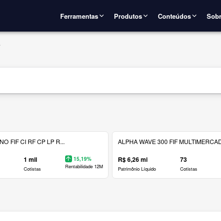
Ferramentas
Produtos
Conteúdos
Sobr
7
 FIF CI RF CP LP R...
ALPHA WAVE 300 FIF MULTIMERCAD.
1 mil
15,19%
R$ 6,26 mi
73
Rentabilidade 12M
Cotistas
Patrimônio Líquido
Cotistas