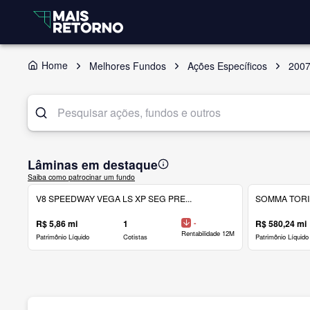
Home
Melhores Fundos
Ações Específicos
200
Lâminas em destaque
Saiba como patrocinar um fundo
V8 SPEEDWAY VEGA LS XP SEG PRE...
SOMMA TORINO
R$ 5,86 mi
1
-
R$ 580,24 mi
Rentabilidade 12M
Patrimônio Líquido
Cotistas
Patrimônio Líquido