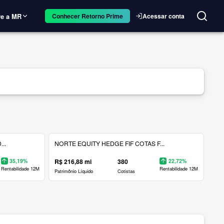
e a MR
Acessar conta
Conhecer Retorno Prime
..
NORTE EQUITY HEDGE FIF COTAS F...
35,19%
R$ 216,88 mi
380
22,72%
Rentabilidade 12M
Rentabilidade 12M
Patrimônio Líquido
Cotistas