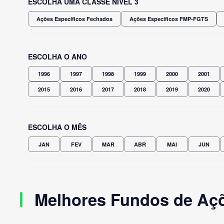
ESCOLHA UMA CLASSE NÍVEL 3
Ações Específicos Fechados
Ações Específicos FMP-FGTS
ESCOLHA O ANO
1996
1997
1998
1999
2000
2001
2015
2016
2017
2018
2019
2020
ESCOLHA O MÊS
JAN
FEV
MAR
ABR
MAI
JUN
Melhores Fundos de Açõ