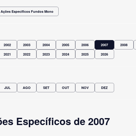
Ações Específicos Fundos Mono
2002
2003
2004
2005
2006
2007
2008
2021
2022
2023
2024
2025
2026
JUL
AGO
SET
OUT
NOV
DEZ
es Específicos de 2007