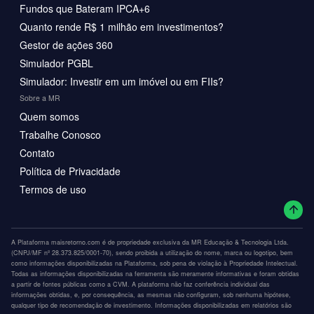
Fundos que Bateram IPCA+6
Quanto rende R$ 1 milhão em investimentos?
Gestor de ações 360
Simulador PGBL
Simulador: Investir em um imóvel ou em FIIs?
Sobre a MR
Quem somos
Trabalhe Conosco
Contato
Política de Privacidade
Termos de uso
A Plataforma maisretorno.com é de propriedade exclusiva da MR Educação & Tecnologia Ltda.
(CNPJ/MF nº 28.373.825/0001-70), sendo proibida a utilização do nome, marca ou logotipo, bem
como informações disponibilizadas na Plataforma, sob pena de violação à Propriedade Intelectual.
Todas as informações disponibilizadas na ferramenta são meramente informativas e foram obtidas
a partir de fontes públicas como a CVM. A plataforma não faz conferência individual das
informações obtidas, e, por consequência, as mesmas não configuram, sob nenhuma hipótese,
qualquer tipo de recomendação de investimento. Informações disponibilizadas em relatórios são