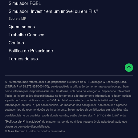
Simulador PGBL
Simulador: Investir em um imóvel ou em FIIs?
Sobre a MR
Quem somos
Trabalhe Conosco
Contato
Política de Privacidade
Termos de uso
A Plataforma maisretorno.com é de propriedade exclusiva da MR Educação & Tecnologia Ltda.
(CNPJ/MF nº 28.373.825/0001-70), sendo proibida a utilização do nome, marca ou logotipo, bem
como informações disponibilizadas na Plataforma, sob pena de violação à Propriedade Intelectual.
Todas as informações disponibilizadas na ferramenta são meramente informativas e foram obtidas
a partir de fontes públicas como a CVM. A plataforma não faz conferência individual das
informações obtidas, e, por consequência, as mesmas não configuram, sob nenhuma hipótese,
qualquer tipo de recomendação de investimento. Informações disponibilizadas em relatórios são
"Termos de Uso"
confidenciais, e os usuários, profissionais ou não, estão cientes dos
e da
"Política de Privacidade"
da plataforma, sendo os únicos responsáveis pela destinação que
derem ao conteúdo disponibilizado.
®️ Mais Retorno / Todos os direitos reservados