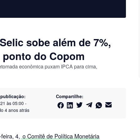
 Selic sobe além de 7%,
 1 ponto do Copom
e retomada econômica puxam IPCA para cima,
 publicação:
Compartilhe:
021 às 05:00
-
do
4 anos atrás
feira, 4,
o Comitê de Política Monetária