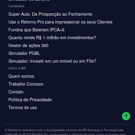
Conteúdos
Super Aula: Da Prospecção ao Fechamento
Use o Retorno Pro para impressionar os seus Clientes
Fundos que Bateram IPCA+6
Quanto rende R$ 1 milhão em investimentos?
Gestor de ações 360
Simulador PGBL
Simulador: Investir em um imóvel ou em FIIs?
Sobre a MR
Quem somos
Trabalhe Conosco
Contato
Política de Privacidade
Termos de uso
A Plataforma maisretorno.com é de propriedade exclusiva da MR Educação & Tecnologia Ltda.
(CNPJ/MF nº 28.373.825/0001-70), sendo proibida a utilização do nome, marca ou logotipo, bem