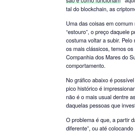
são e como funcionam
” aq
tal do blockchain, as cript
Uma das coisas em comum na
“estouro”, o preço daquele p
costuma voltar a subir. Pel
os mais clássicos, temos os 
Companhia dos Mares do Sul
comportamento.
No gráfico abaixo é possív
pico histórico é impressionan
não é o mais usual dentre a
daquelas pessoas que inves
O problema é que, a partir d
diferente”, ou até colocando 