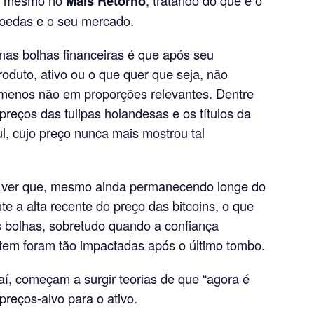
ui mesmo no
Mais Retorno
, tratando do que é o
omoedas e o seu mercado.
s bolhas financeiras é que após seu
roduto, ativo ou o que quer que seja, não
o menos não em proporções relevantes. Dentre
preços das tulipas holandesas e os títulos da
, cujo preço nunca mais mostrou tal
el ver que, mesmo ainda permanecendo longe do
te a alta recente do preço das bitcoins, o que
s bolhas, sobretudo quando a confiança
tem foram tão impactadas após o último tombo.
aí, começam a surgir teorias de que “agora é
preços-alvo para o ativo.