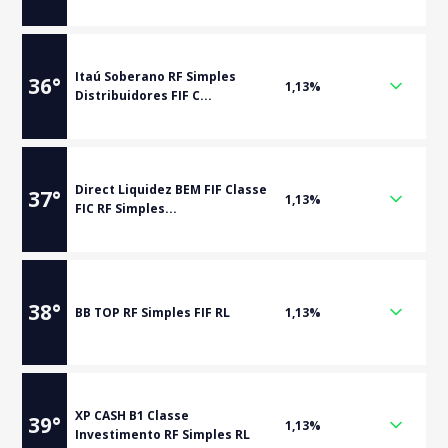
Itaú Soberano RF Simples
36
°
1,13%
Distribuidores FIF C...
Direct Liquidez BEM FIF Classe
37
°
1,13%
FIC RF Simples...
38
°
BB TOP RF Simples FIF RL
1,13%
XP CASH B1 Classe
39
°
1,13%
Investimento RF Simples RL