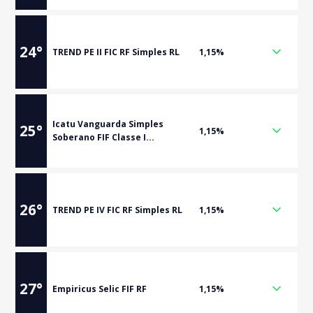
24
°
TREND PE II FIC RF Simples RL
1,15%
Icatu Vanguarda Simples
25
°
1,15%
Soberano FIF Classe I...
26
°
TREND PE IV FIC RF Simples RL
1,15%
27
°
Empiricus Selic FIF RF
1,15%