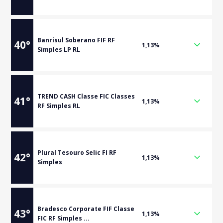
Banrisul Soberano FIF RF
40
°
1,13%
Simples LP RL
TREND CASH Classe FIC Classes
41
°
1,13%
RF Simples RL
Plural Tesouro Selic FI RF
42
°
1,13%
Simples
Bradesco Corporate FIF Classe
43
°
1,13%
FIC RF Simples ...