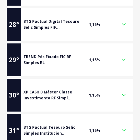
BTG Pactual Digital Tesouro
28
°
1,15%
Selic Simples FIF...
TREND Pós Fixado FIC RF
29
°
1,15%
Simples RL
XP CASH B Máster Classe
30
°
1,15%
Investimento RF Simpl...
BTG Pactual Tesouro Selic
31
°
1,15%
Simples Institucion...