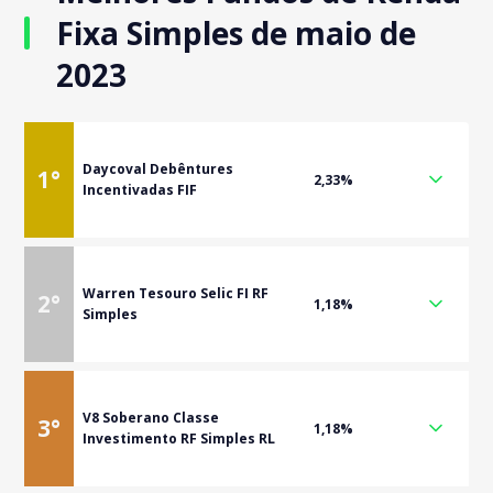
Fixa Simples de maio de
2023
Daycoval Debêntures
1
°
2,33%
Incentivadas FIF
Warren Tesouro Selic FI RF
2
°
1,18%
Simples
V8 Soberano Classe
3
°
1,18%
Investimento RF Simples RL