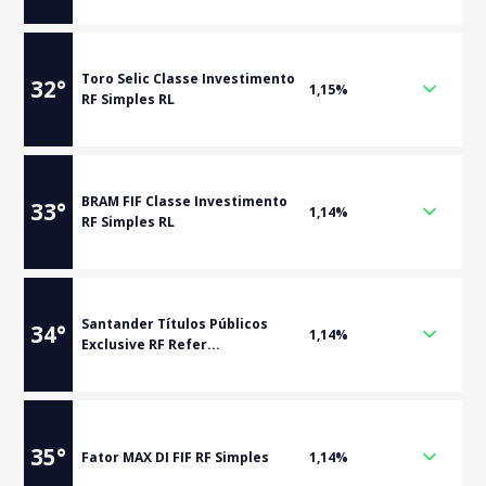
Toro Selic Classe Investimento
32
°
1,15%
RF Simples RL
BRAM FIF Classe Investimento
33
°
1,14%
RF Simples RL
Santander Títulos Públicos
34
°
1,14%
Exclusive RF Refer...
35
°
Fator MAX DI FIF RF Simples
1,14%