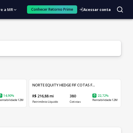
re a MR
Conhecer Retorno Prime
Acessar conta
NORTE EQUITY HEDGE FIF COTAS F...
14,90%
R$ 216,88 mi
380
22,72%
entabilidade 12M
Rentabilidade 12M
Patrimônio Líquido
Cotistas