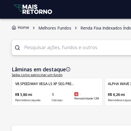
Home
Melhores Fundos
Renda Fixa Indexados Índi
Lâminas em destaque
Saiba como patrocinar um fundo
V8 SPEEDWAY VEGA LS XP SEG PRE...
ALPHA WAVE 3
R$ 5,86 mi
1
-
R$ 6,26 mi
Rentabilidade 12M
Patrimônio Líquido
Cotistas
Patrimônio Líqui