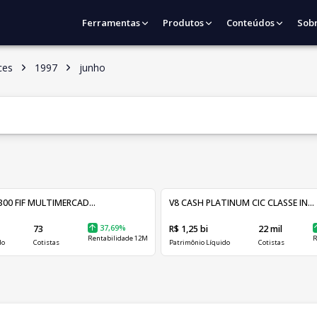
Ferramentas
Produtos
Conteúdos
Sob
ces
1997
junho
00 FIF MULTIMERCAD...
V8 CASH PLATINUM CIC CLASSE IN...
73
37,69%
R$ 1,25 bi
22 mil
Rentabilidade 12M
R
do
Cotistas
Patrimônio Líquido
Cotistas