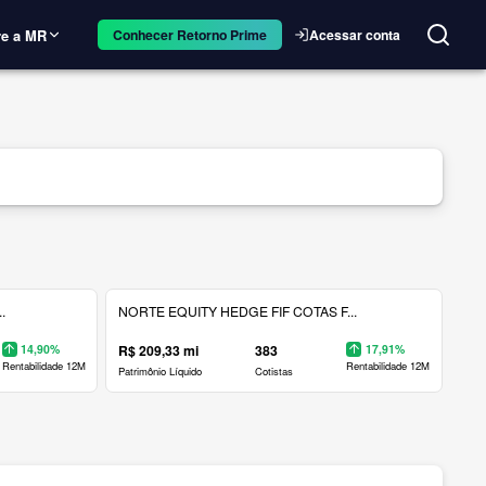
e a MR
Acessar conta
Conhecer Retorno Prime
.
NORTE EQUITY HEDGE FIF COTAS F...
14,90%
R$ 209,33 mi
383
17,91%
Rentabilidade 12M
Rentabilidade 12M
Patrimônio Líquido
Cotistas