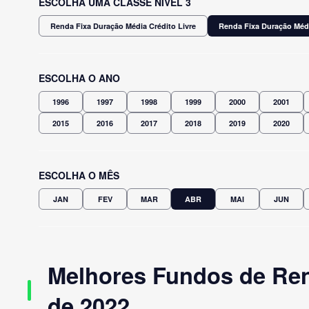
ESCOLHA UMA CLASSE NÍVEL 3
Renda Fixa Duração Média Crédito Livre
Renda Fixa Duração Méd
ESCOLHA O ANO
1996
1997
1998
1999
2000
2001
2015
2016
2017
2018
2019
2020
ESCOLHA O MÊS
JAN
FEV
MAR
ABR
MAI
JUN
Melhores Fundos de Ren
de 2022