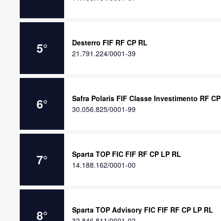
Desterro FIF RF CP RL
5
°
21.791.224/0001-39
Safra Polaris FIF Classe Investimento RF C
6
°
30.056.825/0001-99
Sparta TOP FIC FIF RF CP LP RL
7
°
14.188.162/0001-00
Sparta TOP Advisory FIC FIF RF CP LP RL
8
°
32.846.811/0001-02