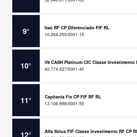
Itaú RF CP Diferenciado FIF RL
9
°
10.264.255/0001-15
V8 CASH Platinum CIC Classe Investimento
10
°
42.774.627/0001-40
Capitania Fix CP FIF RF RL
11
°
13.106.998/0001-55
Alfa Sirius FIF Classe Investimento RF CP R
12
°