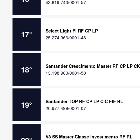
43.619.743/0001-57
Select Light FI RF CP LP
17
°
25.274.966/0001-48
Santander Crescimento Master RF CP LP CI
18
°
13.198.960/0001-50
Santander TOP RF CP LP CIC FIF RL
19
°
20.977.499/0001-07
V8 SS Master Classe Investimento RF RL