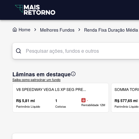
Home
Melhores Fundos
Renda Fixa Duração Média 
Lâminas em destaque
Saiba como patrocinar um fundo
V8 SPEEDWAY VEGA LS XP SEG PRE...
SOMMA TORINO
R$ 5,81 mi
1
-
R$ 577,65 mi
Rentabilidade 12M
Patrimônio Líquido
Cotistas
Patrimônio Líquido