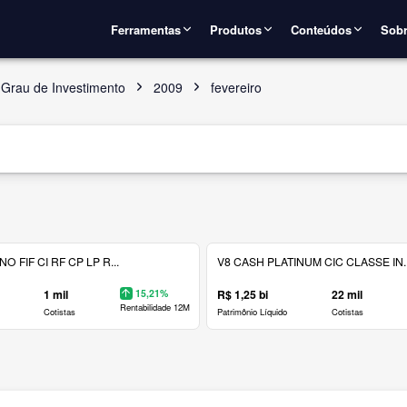
Ferramentas
Produtos
Conteúdos
Sobr
Grau de Investimento
2009
fevereiro
 FIF CI RF CP LP R...
V8 CASH PLATINUM CIC CLASSE IN..
1 mil
15,21%
R$ 1,25 bi
22 mil
Rentabilidade 12M
Cotistas
Patrimônio Líquido
Cotistas