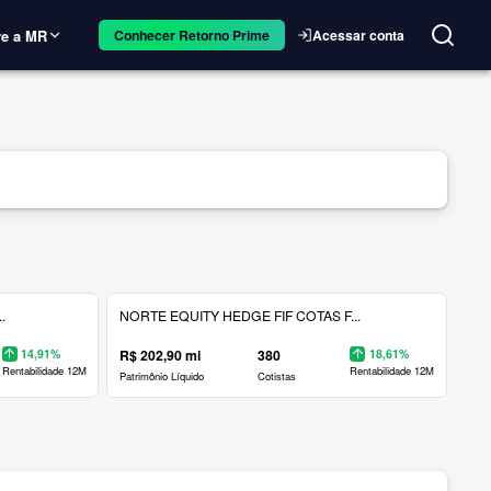
e a MR
Acessar conta
Conhecer Retorno Prime
.
NORTE EQUITY HEDGE FIF COTAS F...
14,91%
R$ 202,90 mi
380
18,61%
Rentabilidade 12M
Rentabilidade 12M
Patrimônio Líquido
Cotistas