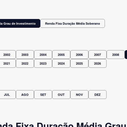
ia Grau de Investimento
Renda Fixa Duração Média Soberano
2002
2003
2004
2005
2006
2007
2008
2021
2022
2023
2024
2025
2026
JUL
AGO
SET
OUT
NOV
DEZ
da Fixa Duração Média Grau 