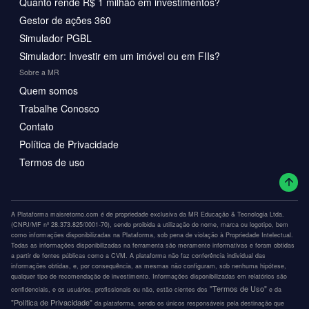
Quanto rende R$ 1 milhão em investimentos?
Gestor de ações 360
Simulador PGBL
Simulador: Investir em um imóvel ou em FIIs?
Sobre a MR
Quem somos
Trabalhe Conosco
Contato
Política de Privacidade
Termos de uso
A Plataforma maisretorno.com é de propriedade exclusiva da MR Educação & Tecnologia Ltda.
(CNPJ/MF nº 28.373.825/0001-70), sendo proibida a utilização do nome, marca ou logotipo, bem
como informações disponibilizadas na Plataforma, sob pena de violação à Propriedade Intelectual.
Todas as informações disponibilizadas na ferramenta são meramente informativas e foram obtidas
a partir de fontes públicas como a CVM. A plataforma não faz conferência individual das
informações obtidas, e, por consequência, as mesmas não configuram, sob nenhuma hipótese,
qualquer tipo de recomendação de investimento. Informações disponibilizadas em relatórios são
"Termos de Uso"
confidenciais, e os usuários, profissionais ou não, estão cientes dos
e da
"Política de Privacidade"
da plataforma, sendo os únicos responsáveis pela destinação que