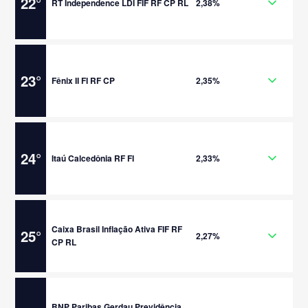
22
°
RT Independence LDI FIF RF CP RL
2,38%
23
°
Fênix II FI RF CP
2,35%
24
°
Itaú Calcedônia RF FI
2,33%
Caixa Brasil Inflação Ativa FIF RF
25
°
2,27%
CP RL
BNP Paribas Gerdau Previdência