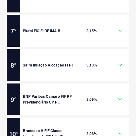
7
°
Plural FIC FI RF IMA B
3,15%
8
°
Safra Inflação Alocação FI RF
3,10%
BNP Paribas Camaro FIF RF
9
°
3,09%
Previdenciário CP R...
Bradesco H FIF Classe
10
°
3,08%