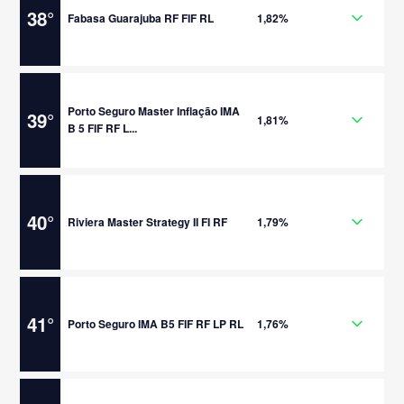
38
°
Fabasa Guarajuba RF FIF RL
1,82%
Porto Seguro Master Inflação IMA
39
°
1,81%
B 5 FIF RF L...
40
°
Riviera Master Strategy II FI RF
1,79%
41
°
Porto Seguro IMA B5 FIF RF LP RL
1,76%