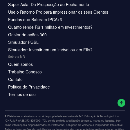
Super Aula: Da Prospecção ao Fechamento
Use o Retorno Pro para impressionar os seus Clientes
Fundos que Bateram IPCA+6
Quanto rende R$ 1 milhão em investimentos?
Gestor de ações 360
Simulador PGBL
Simulador: Investir em um imóvel ou em FIIs?
Sobre a MR
Quem somos
Trabalhe Conosco
Contato
Política de Privacidade
Termos de uso
A Plataforma maisretorno.com é de propriedade exclusiva da MR Educação & Tecnologia Ltda.
(CNPJ/MF nº 28.373.825/0001-70), sendo proibida a utilização do nome, marca ou logotipo, bem
como informações disponibilizadas na Plataforma, sob pena de violação à Propriedade Intelectual.
Todas as informações disponibilizadas na ferramenta são meramente informativas e foram obtidas