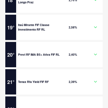
18
°
2,70%
Longo Praz
Itaú Mirante FIF Classe
19
°
2,58%
Investimento RF RL
20
°
Previ RF IMA B5+ Ativa FIF RL
2,40%
21
°
Tenax Rfa Yield FIF RF
2,39%