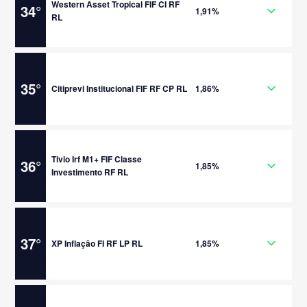
Western Asset Tropical FIF CI RF
34
°
1,91%
RL
35
°
Citiprevi Institucional FIF RF CP RL
1,86%
Tivio Irf M1+ FIF Classe
36
°
1,85%
Investimento RF RL
37
°
XP Inflação FI RF LP RL
1,85%