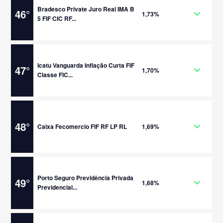
Bradesco Private Juro Real IMA B
46
°
1,73%
5 FIF CIC RF...
Icatu Vanguarda Inflação Curta FIF
47
°
1,70%
Classe FIC...
48
°
Caixa Fecomercio FIF RF LP RL
1,69%
Porto Seguro Previdência Privada
49
°
1,68%
Previdencial...