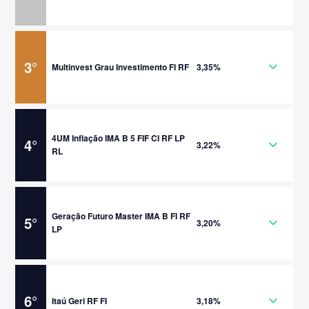
3
°
Multinvest Grau Investimento FI RF
3,35%
4UM Inflação IMA B 5 FIF CI RF LP
4
°
3,22%
RL
Geração Futuro Master IMA B FI RF
5
°
3,20%
LP
6
°
Itaú Geri RF FI
3,18%