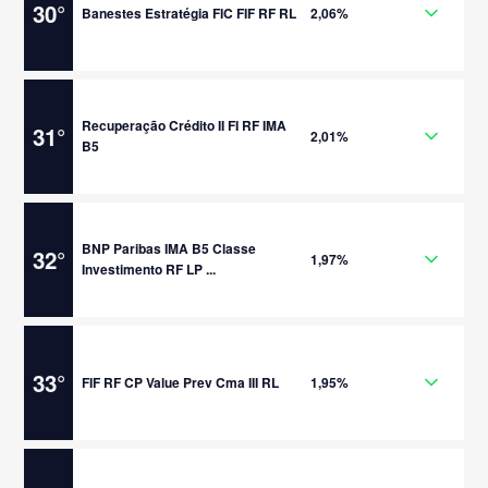
30
°
Banestes Estratégia FIC FIF RF RL
2,06%
Recuperação Crédito II FI RF IMA
31
°
2,01%
B5
BNP Paribas IMA B5 Classe
32
°
1,97%
Investimento RF LP ...
33
°
FIF RF CP Value Prev Cma III RL
1,95%