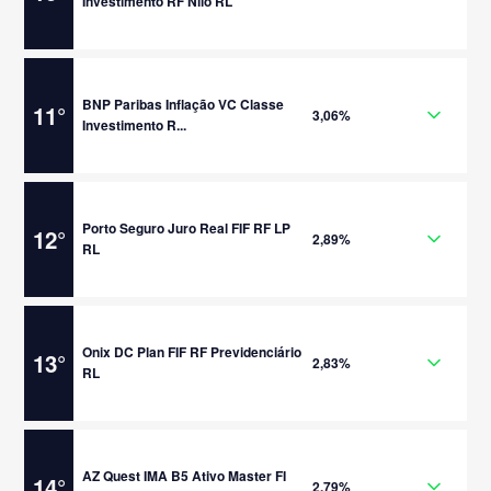
Investimento RF Nilo RL
BNP Paribas Inflação VC Classe
11
°
3,06%
Investimento R...
Porto Seguro Juro Real FIF RF LP
12
°
2,89%
RL
Onix DC Plan FIF RF Previdenciário
13
°
2,83%
RL
AZ Quest IMA B5 Ativo Master FI
14
°
2,79%