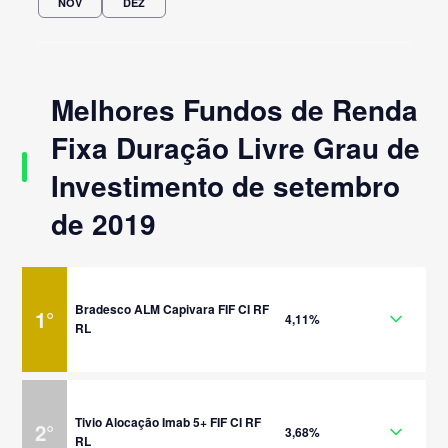
NOV
DEZ
Melhores Fundos de Renda
Fixa Duração Livre Grau de
Investimento de setembro
de 2019
Bradesco ALM Capivara FIF CI RF
1
°
4,11%
RL
Tivio Alocação Imab 5+ FIF CI RF
2
°
3,68%
RL