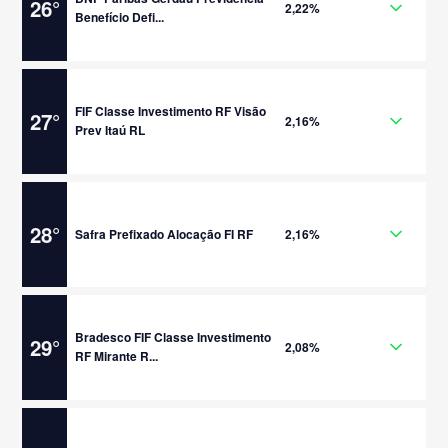
26
°
2,22%
Benefício Defi...
FIF Classe Investimento RF Visão
27
°
2,16%
Prev Itaú RL
28
°
Safra Prefixado Alocação FI RF
2,16%
Bradesco FIF Classe Investimento
29
°
2,08%
RF Mirante R...