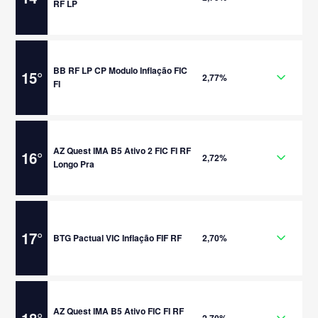
RF LP
BB RF LP CP Modulo Inflação FIC
15
°
2,77%
FI
AZ Quest IMA B5 Ativo 2 FIC FI RF
16
°
2,72%
Longo Pra
17
°
BTG Pactual VIC Inflação FIF RF
2,70%
AZ Quest IMA B5 Ativo FIC FI RF