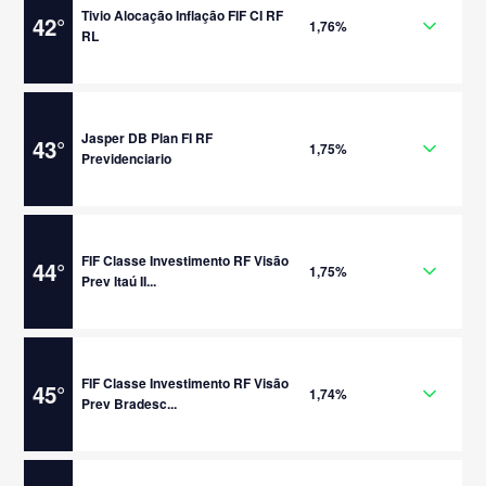
Tivio Alocação Inflação FIF CI RF
42
°
1,76%
RL
Jasper DB Plan FI RF
43
°
1,75%
Previdenciario
FIF Classe Investimento RF Visão
44
°
1,75%
Prev Itaú II...
FIF Classe Investimento RF Visão
45
°
1,74%
Prev Bradesc...