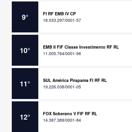
FI RF EMB IV CP
9
°
18.033.297/0001-57
EMB II FIF Classe Investimento RF RL
10
°
11.005.764/0001-96
SUL América Pirapama FI RF RL
11
°
19.226.038/0001-05
FOX Soberano V FIF RF RL
12
°
14.387.389/0001-84