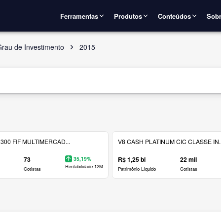
Ferramentas
Produtos
Conteúdos
Sobr
Grau de Investimento
2015
300 FIF MULTIMERCAD...
V8 CASH PLATINUM CIC CLASSE IN..
73
35,19%
R$ 1,25 bi
22 mil
Rentabilidade 12M
Cotistas
Patrimônio Líquido
Cotistas