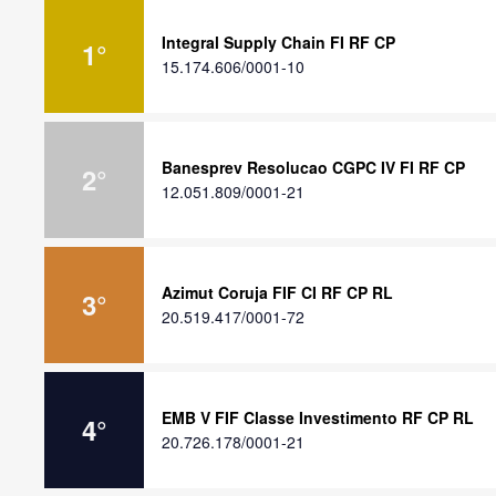
Integral Supply Chain FI RF CP
1
°
15.174.606/0001-10
Banesprev Resolucao CGPC IV FI RF CP
2
°
12.051.809/0001-21
Azimut Coruja FIF CI RF CP RL
3
°
20.519.417/0001-72
EMB V FIF Classe Investimento RF CP RL
4
°
20.726.178/0001-21