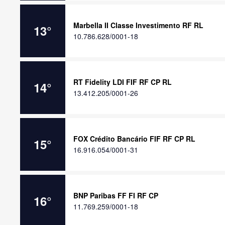
Marbella II Classe Investimento RF RL
13
°
10.786.628/0001-18
RT Fidelity LDI FIF RF CP RL
14
°
13.412.205/0001-26
FOX Crédito Bancário FIF RF CP RL
15
°
16.916.054/0001-31
BNP Paribas FF FI RF CP
16
°
11.769.259/0001-18