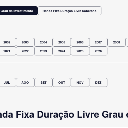
 Grau de Investimento
Renda Fixa Duração Livre Soberano
2002
2003
2004
2005
2006
2007
2008
2021
2022
2023
2024
2025
2026
JUL
AGO
SET
OUT
NOV
DEZ
da Fixa Duração Livre Grau 