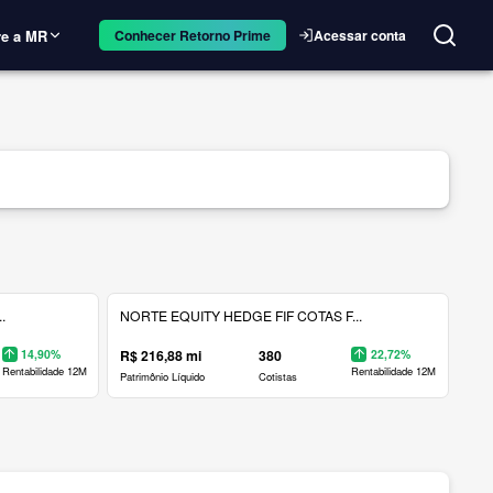
e a MR
Acessar conta
Conhecer Retorno Prime
.
NORTE EQUITY HEDGE FIF COTAS F...
14,90%
R$ 216,88 mi
380
22,72%
Rentabilidade 12M
Rentabilidade 12M
Patrimônio Líquido
Cotistas