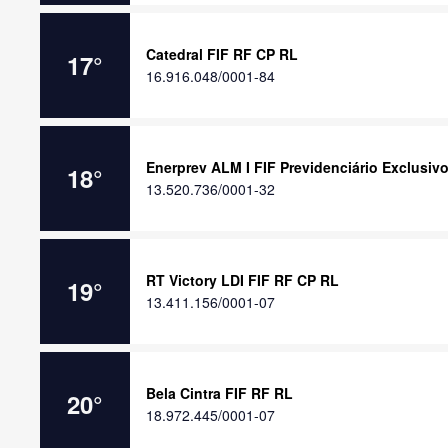
Catedral FIF RF CP RL
17
°
16.916.048/0001-84
Enerprev ALM I FIF Previdenciário Exclusiv
18
°
13.520.736/0001-32
RT Victory LDI FIF RF CP RL
19
°
13.411.156/0001-07
Bela Cintra FIF RF RL
20
°
18.972.445/0001-07