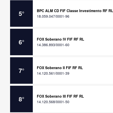
BPC ALM CD FIF Classe Investimento RF R
5
°
18.059.047/0001-96
FOX Soberano IV FIF RF RL
6
°
14.386.893/0001-60
FOX Soberano II FIF RF RL
7
°
14.120.561/0001-39
FOX Soberano III FIF RF RL
8
°
14.120.568/0001-50