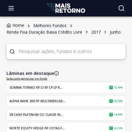
Home
Melhores Fundos
Renda Fixa Duração Baixa Crédito Livre
2017
junho
Lâminas em destaque
Saiba como patrocinar um fundo
SOMMA TORINO FIF CI RF CP LP R...
15,19%
ALPHA WAVE 300 FIF MULTIMERCAD...
35,19%
V8 CASH PLATINUM CIC CLASSE IN...
14,90%
NORTE EQUITY HEDGE FIF COTAS F...
22,72%