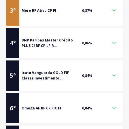
3
°
More RF Ativo CP FI
0,87%
BNP Paribas Master Crédito
4
°
0,86%
PLUS CI RF CP LP R...
Icatu Vanguarda GOLD FIF
5
°
0,84%
Classe Investimento ...
6
°
Omega AF RF CP FIC FI
0,84%