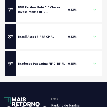
BNP Paribas Rubi CIC Classe
7
°
0,83%
Investimento RF C...
8
°
Brasil Asset FIF RF CP RL
0,83%
9
°
Bradesco Passaúna FIF CI RF RL
0,35%
Listas
Ranking de fundos