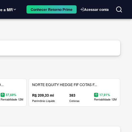
e a MR
Acessar conta
Conhecer Retorno Prime
..
NORTE EQUITY HEDGE FIF COTAS F...
37,69%
R$ 209,33 mi
383
17,91%
Rentabilidade 12M
Rentabilidade 12M
Patrimônio Líquido
Cotistas