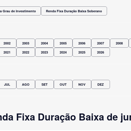
a Grau de Investimento
Renda Fixa Duração Baixa Soberano
2002
2003
2004
2005
2006
2007
2008
2021
2022
2023
2024
2025
2026
JUL
AGO
SET
OUT
NOV
DEZ
da Fixa Duração Baixa de ju