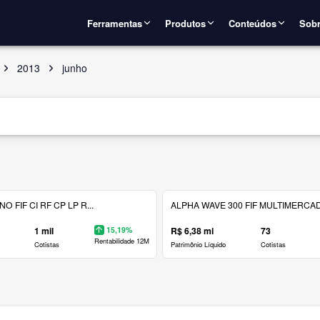
Ferramentas
Produtos
Conteúdos
Sobr
2013
junho
 FIF CI RF CP LP R...
ALPHA WAVE 300 FIF MULTIMERCAD.
1 mil
15,19%
R$ 6,38 mi
73
Rentabilidade 12M
Cotistas
Patrimônio Líquido
Cotistas