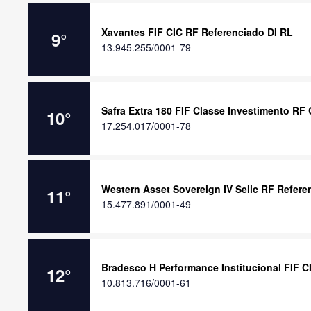
Xavantes FIF CIC RF Referenciado DI RL
9
°
13.945.255/0001-79
Safra Extra 180 FIF Classe Investimento RF
10
°
17.254.017/0001-78
Western Asset Sovereign IV Selic RF Refere
11
°
15.477.891/0001-49
Bradesco H Performance Institucional FIF C
12
°
10.813.716/0001-61