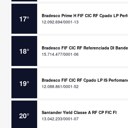
Bradesco Prime H FIF CIC RF Cpado LP Per
17
°
12.092.694/0001-13
Bradesco FIF CIC RF Referenciada DI Bande
18
°
15.714.477/0001-06
Bradesco FIF CIC RF Cpado LP IS Perfomanc
19
°
12.088.861/0001-52
Santander Yield Classe A RF CP FIC FI
20
°
13.042.233/0001-07