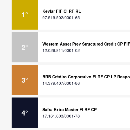
Kevlar FIF CI RF RL
1
°
97.519.502/0001-65
Western Asset Prev Structured Credit CP FI
2
°
12.029.811/0001-02
BRB Crédito Corporativo FI RF CP LP Respo
3
°
14.379.407/0001-86
Safra Extra Master FI RF CP
4
°
17.161.603/0001-78