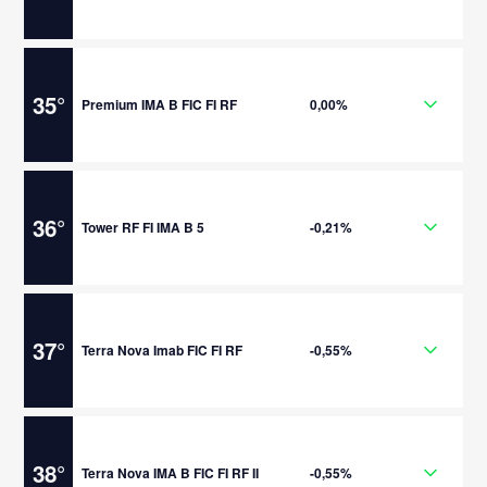
35
°
Premium IMA B FIC FI RF
0,00%
36
°
Tower RF FI IMA B 5
-0,21%
37
°
Terra Nova Imab FIC FI RF
-0,55%
38
°
Terra Nova IMA B FIC FI RF II
-0,55%