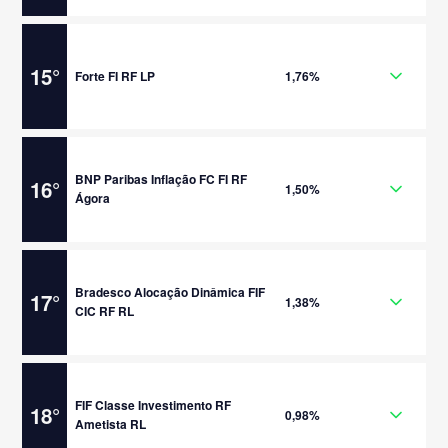
15
°
Forte FI RF LP
1,76%
BNP Paribas Inflação FC FI RF
16
°
1,50%
Ágora
Bradesco Alocação Dinâmica FIF
17
°
1,38%
CIC RF RL
FIF Classe Investimento RF
18
°
0,98%
Ametista RL