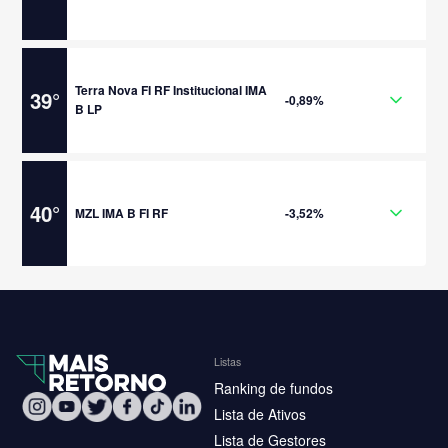
Terra Nova FI RF Institucional IMA
39
°
-0,89%
B LP
40
°
MZL IMA B FI RF
-3,52%
Listas
Ranking de fundos
Lista de Ativos
Lista de Gestores