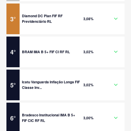
Diamond DC Plan FIF RF
3
°
3,08%
Previdenciário RL
4
°
BRAM IMA B 5+ FIF CI RF RL
3,02%
Icatu Vanguarda Inflação Longa FIF
5
°
3,02%
Classe Inv...
Bradesco Institucional IMA B 5+
6
°
3,00%
FIF CIC RF RL