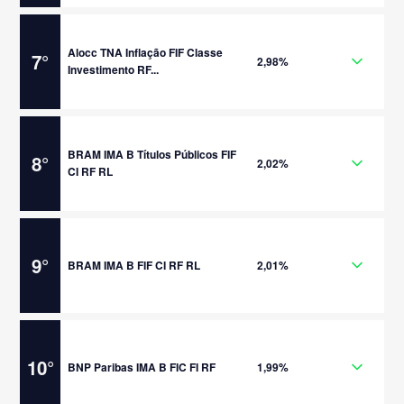
Alocc TNA Inflação FIF Classe
7
°
2,98%
Investimento RF...
BRAM IMA B Títulos Públicos FIF
8
°
2,02%
CI RF RL
9
°
BRAM IMA B FIF CI RF RL
2,01%
10
°
BNP Paribas IMA B FIC FI RF
1,99%