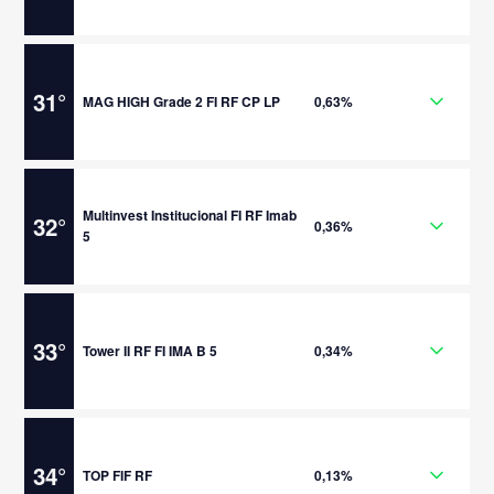
31
°
MAG HIGH Grade 2 FI RF CP LP
0,63%
Multinvest Institucional FI RF Imab
32
°
0,36%
5
33
°
Tower II RF FI IMA B 5
0,34%
34
°
TOP FIF RF
0,13%