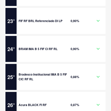
23
°
FIF RF BRL Referenciado DI LP
0,90%
24
°
BRAM IMA B 5 FIF CI RF RL
0,90%
Bradesco Institucional IMA B 5 FIF
25
°
0,88%
CIC RF RL
26
°
Acura BLACK FI RF
0,87%