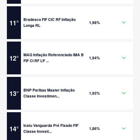
Bradesco FIF CIC RF Inflação
11
°
1,98%
Longa RL
MAG Inflação Referenciado IMA B
12
°
1,94%
FIF CI RF LP ...
BNP Paribas Master Inflação
13
°
1,93%
Classe Investimen...
Icatu Vanguarda Pré Fixado FIF
14
°
1,86%
Classe Investi...