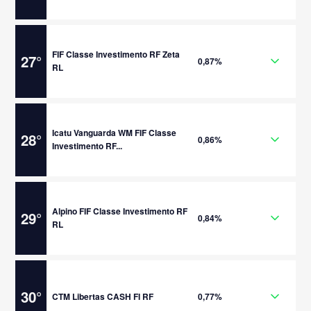
FIF Classe Investimento RF Zeta
27
°
0,87%
RL
Icatu Vanguarda WM FIF Classe
28
°
0,86%
Investimento RF...
Alpino FIF Classe Investimento RF
29
°
0,84%
RL
30
°
CTM Libertas CASH FI RF
0,77%