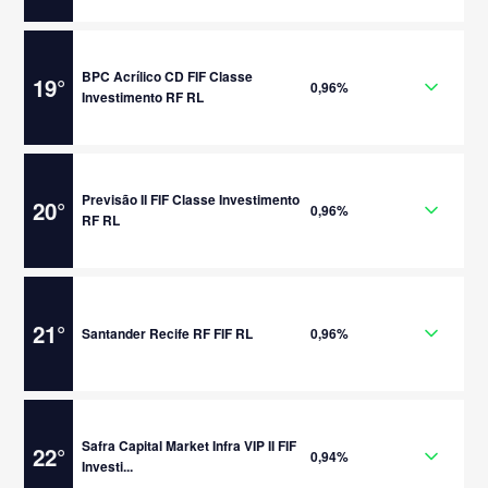
BPC Acrílico CD FIF Classe
19
°
0,96%
Investimento RF RL
Previsão II FIF Classe Investimento
20
°
0,96%
RF RL
21
°
Santander Recife RF FIF RL
0,96%
Safra Capital Market Infra VIP II FIF
22
°
0,94%
Investi...