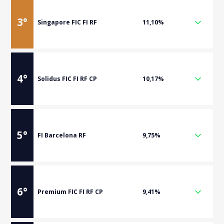
3
°
Singapore FIC FI RF
11,10%
4
°
Solidus FIC FI RF CP
10,17%
5
°
FI Barcelona RF
9,75%
6
°
Premium FIC FI RF CP
9,41%