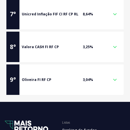
7
°
Unicred Inflação FIF CI RF CP RL
8,64%
8
°
Valora CASH FI RF CP
3,25%
9
°
Oliveira FI RF CP
3,04%
Listas