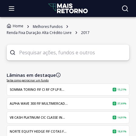
Home
Melhores Fundos
Renda Fixa Duração Alta Crédito Livre
2017
Lâminas em destaque
Saiba como patrocinar um fundo
SOMMA TORINO FIF CI RF CP LP R...
15,21%
ALPHA WAVE 300 FIF MULTIMERCAD...
37,69%
V8 CASH PLATINUM CIC CLASSE IN...
14,91%
NORTE EQUITY HEDGE FIF COTAS F...
18,61%