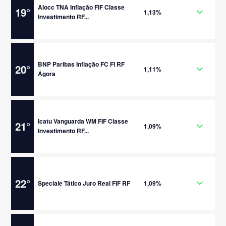
Alocc TNA Inflação FIF Classe
19
°
1,13%
Investimento RF...
BNP Paribas Inflação FC FI RF
20
°
1,11%
Ágora
Icatu Vanguarda WM FIF Classe
21
°
1,09%
Investimento RF...
22
°
Speciale Tático Juro Real FIF RF
1,09%