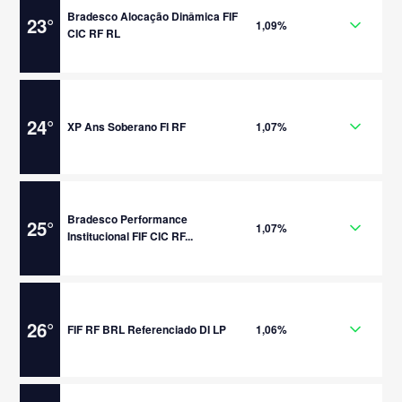
Bradesco Alocação Dinâmica FIF
23
°
1,09%
CIC RF RL
24
°
XP Ans Soberano FI RF
1,07%
Bradesco Performance
25
°
1,07%
Institucional FIF CIC RF...
26
°
FIF RF BRL Referenciado DI LP
1,06%