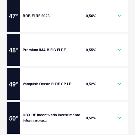
47
°
BRB FI RF 2023
0,56%
48
°
Premium IMA B FIC FI RF
0,55%
49
°
Vanquish Ocean FI RF CP LP
0,52%
CBX RF Incentivado Investimento
50
°
0,52%
Infraestrutur...