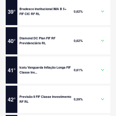
Bradesco Institucional IMA B 5+
39
°
0,62%
FIF CIC RF RL
Diamond DC Plan FIF RF
40
°
0,62%
Previdenciário RL
Icatu Vanguarda Inflação Longa FIF
41
°
0,61%
Classe Inv...
Previsão II FIF Classe Investimento
42
°
0,59%
RF RL