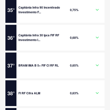
Capitânia Infra 90 Incentivado
35
°
0,75%
Investimento F...
Capitânia Infra 30 Ipca FIF RF
36
°
0,68%
Investimento I...
37
°
BRAM IMA B 5+ FIF CI RF RL
0,65%
38
°
FI RF Cifra ALM
0,63%