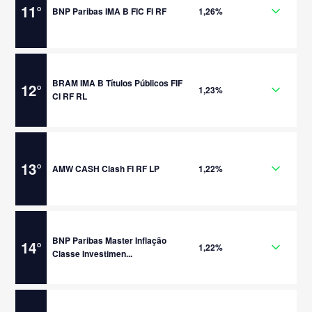
11
°
BNP Paribas IMA B FIC FI RF
1,26%
BRAM IMA B Títulos Públicos FIF
12
°
1,23%
CI RF RL
13
°
AMW CASH Clash FI RF LP
1,22%
BNP Paribas Master Inflação
14
°
1,22%
Classe Investimen...