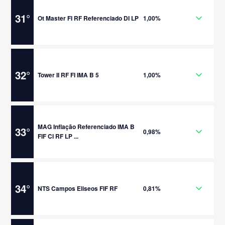
31
°
Ot Master FI RF Referenciado DI LP
1,00%
32
°
Tower II RF FI IMA B 5
1,00%
MAG Inflação Referenciado IMA B
33
°
0,98%
FIF CI RF LP ...
34
°
NTS Campos Eliseos FIF RF
0,81%