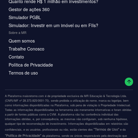
Quanto rende R$ 1 milhão em investimentos?
Gestor de ações 360
Simulador PGBL
Simulador: Investir em um imóvel ou em FIIs?
Sobre a MR
Quem somos
Trabalhe Conosco
Contato
Política de Privacidade
Termos de uso
A Plataforma maisretorno.com é de propriedade exclusiva da MR Educação & Tecnologia Ltda.
(CNPJ/MF nº 28.373.825/0001-70), sendo proibida a utilização do nome, marca ou logotipo, bem
como informações disponibilizadas na Plataforma, sob pena de violação à Propriedade Intelectual.
Todas as informações disponibilizadas na ferramenta são meramente informativas e foram obtidas
a partir de fontes públicas como a CVM. A plataforma não faz conferência individual das
informações obtidas, e, por consequência, as mesmas não configuram, sob nenhuma hipótese,
qualquer tipo de recomendação de investimento. Informações disponibilizadas em relatórios são
"Termos de Uso"
confidenciais, e os usuários, profissionais ou não, estão cientes dos
e da
"Política de Privacidade"
da plataforma, sendo os únicos responsáveis pela destinação que