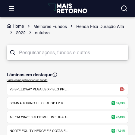
Home
Melhores Fundos
Renda Fixa Duração Alta
2022
outubro
Lâminas em destaque
Saiba como patrocinar um fundo
V8 SPEEDWAY VEGA LS XP SEG PRE...
-
SOMMA TORINO FIF CI RF CP LP R...
15,19%
ALPHA WAVE 300 FIF MULTIMERCAD...
37,69%
NORTE EQUITY HEDGE FIF COTAS F...
17,91%