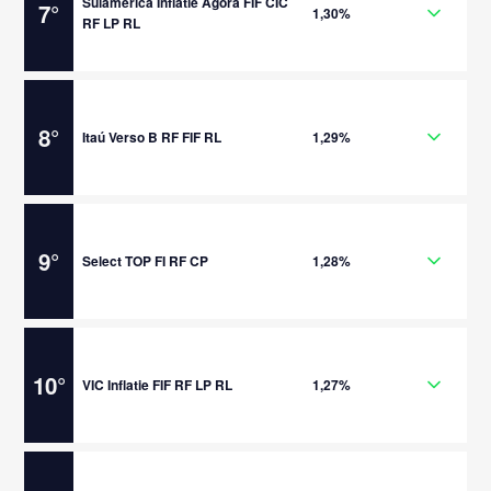
Sulamérica Inflatie Ágora FIF CIC
7
°
1,30%
RF LP RL
8
°
Itaú Verso B RF FIF RL
1,29%
9
°
Select TOP FI RF CP
1,28%
10
°
VIC Inflatie FIF RF LP RL
1,27%