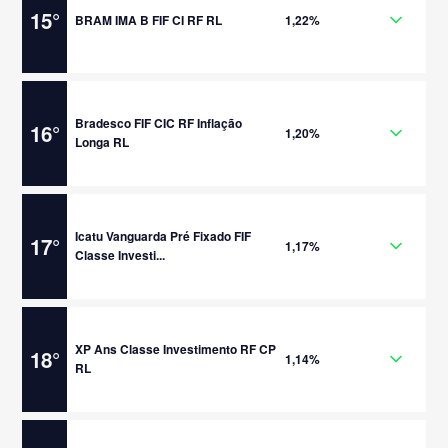
15
°
BRAM IMA B FIF CI RF RL
1,22%
Bradesco FIF CIC RF Inflação
16
°
1,20%
Longa RL
Icatu Vanguarda Pré Fixado FIF
17
°
1,17%
Classe Investi...
XP Ans Classe Investimento RF CP
18
°
1,14%
RL