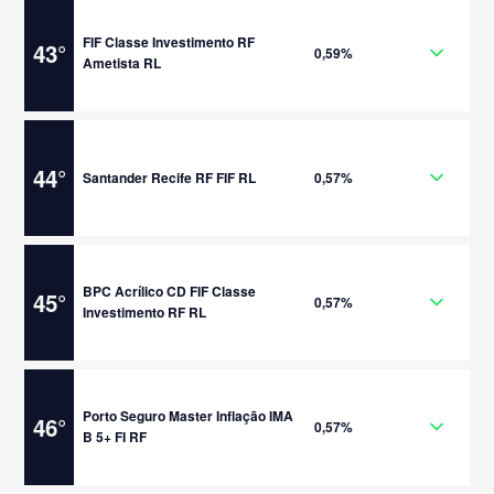
FIF Classe Investimento RF
43
°
0,59%
Ametista RL
44
°
Santander Recife RF FIF RL
0,57%
BPC Acrílico CD FIF Classe
45
°
0,57%
Investimento RF RL
Porto Seguro Master Inflação IMA
46
°
0,57%
B 5+ FI RF