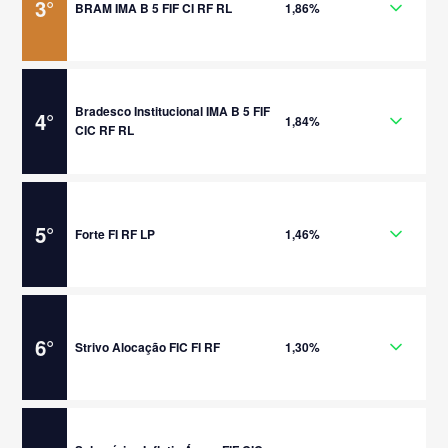
3
°
BRAM IMA B 5 FIF CI RF RL
1,86%
Bradesco Institucional IMA B 5 FIF
4
°
1,84%
CIC RF RL
5
°
Forte FI RF LP
1,46%
6
°
Strivo Alocação FIC FI RF
1,30%