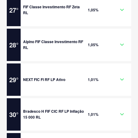
FIF Classe Investimento RF Zeta
27
°
1,05%
RL
Alpino FIF Classe Investimento RF
28
°
1,05%
RL
29
°
NEXT FIC FI RF LP Ativo
1,01%
Bradesco H FIF CIC RF LP Inflação
30
°
1,01%
15 000 RL