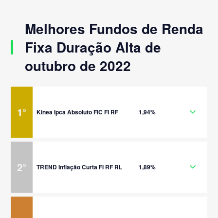
Melhores Fundos de Renda
Fixa Duração Alta de
outubro de 2022
1
°
Kinea Ipca Absoluto FIC FI RF
1,94%
2
°
TREND Inflação Curta FI RF RL
1,89%