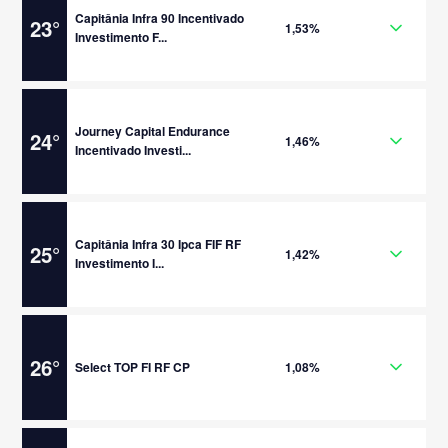
Capitânia Infra 90 Incentivado
23
°
1,53%
Investimento F...
Journey Capital Endurance
24
°
1,46%
Incentivado Investi...
Capitânia Infra 30 Ipca FIF RF
25
°
1,42%
Investimento I...
26
°
Select TOP FI RF CP
1,08%