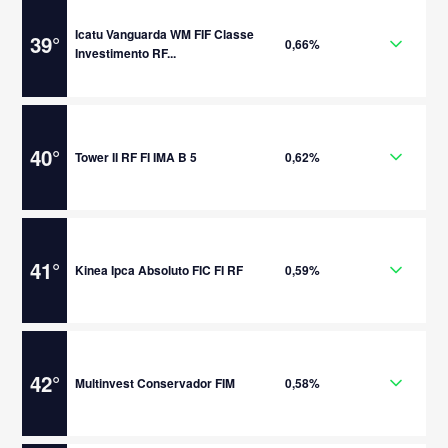
Icatu Vanguarda WM FIF Classe
39
°
0,66%
Investimento RF...
40
°
Tower II RF FI IMA B 5
0,62%
41
°
Kinea Ipca Absoluto FIC FI RF
0,59%
42
°
Multinvest Conservador FIM
0,58%