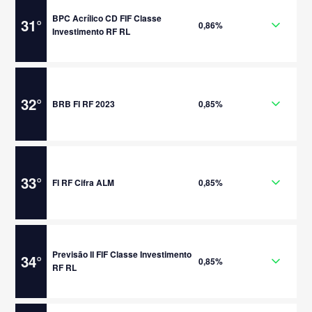
BPC Acrílico CD FIF Classe
31
°
0,86%
Investimento RF RL
32
°
BRB FI RF 2023
0,85%
33
°
FI RF Cifra ALM
0,85%
Previsão II FIF Classe Investimento
34
°
0,85%
RF RL