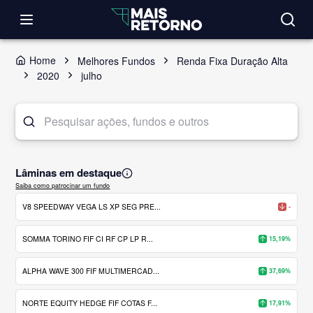
Home
Melhores Fundos
Renda Fixa Duração Alta
2020
julho
Lâminas em destaque
Saiba como patrocinar um fundo
V8 SPEEDWAY VEGA LS XP SEG PRE...
-
SOMMA TORINO FIF CI RF CP LP R...
15,19%
ALPHA WAVE 300 FIF MULTIMERCAD...
37,69%
NORTE EQUITY HEDGE FIF COTAS F...
17,91%