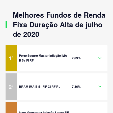
Melhores Fundos de Renda
Fixa Duração Alta de julho
de 2020
Porto Seguro Master Inflação IMA
1
°
7,63%
B 5+ FI RF
2
°
BRAM IMA B 5+ FIF CI RF RL
7,36%
Icatu Vanguarda Inflação Longa FIF