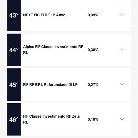
43
°
NEXT FIC FI RF LP Ativo
0,39%
Alpino FIF Classe Investimento RF
44
°
0,30%
RL
45
°
FIF RF BRL Referenciado DI LP
0,27%
FIF Classe Investimento RF Zeta
46
°
0,19%
RL