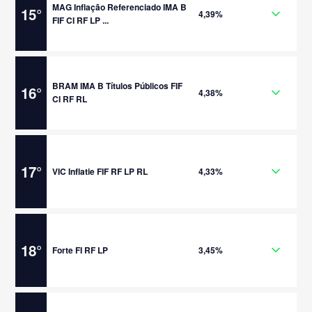
MAG Inflação Referenciado IMA B
15
°
4,39%
FIF CI RF LP ...
BRAM IMA B Títulos Públicos FIF
16
°
4,38%
CI RF RL
17
°
VIC Inflatie FIF RF LP RL
4,33%
18
°
Forte FI RF LP
3,45%