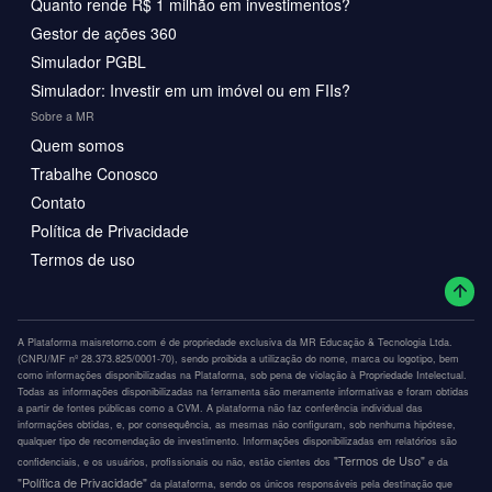
Quanto rende R$ 1 milhão em investimentos?
Gestor de ações 360
Simulador PGBL
Simulador: Investir em um imóvel ou em FIIs?
Sobre a MR
Quem somos
Trabalhe Conosco
Contato
Política de Privacidade
Termos de uso
A Plataforma maisretorno.com é de propriedade exclusiva da MR Educação & Tecnologia Ltda.
(CNPJ/MF nº 28.373.825/0001-70), sendo proibida a utilização do nome, marca ou logotipo, bem
como informações disponibilizadas na Plataforma, sob pena de violação à Propriedade Intelectual.
Todas as informações disponibilizadas na ferramenta são meramente informativas e foram obtidas
a partir de fontes públicas como a CVM. A plataforma não faz conferência individual das
informações obtidas, e, por consequência, as mesmas não configuram, sob nenhuma hipótese,
qualquer tipo de recomendação de investimento. Informações disponibilizadas em relatórios são
"Termos de Uso"
confidenciais, e os usuários, profissionais ou não, estão cientes dos
e da
"Política de Privacidade"
da plataforma, sendo os únicos responsáveis pela destinação que