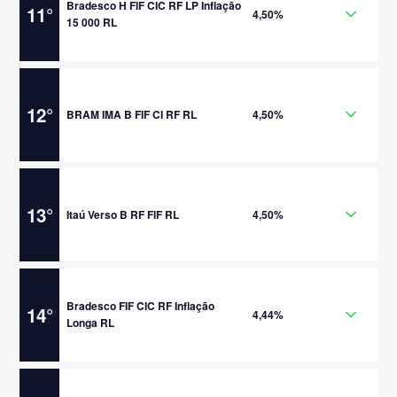
Bradesco H FIF CIC RF LP Inflação
11
°
4,50%
15 000 RL
12
°
BRAM IMA B FIF CI RF RL
4,50%
13
°
Itaú Verso B RF FIF RL
4,50%
Bradesco FIF CIC RF Inflação
14
°
4,44%
Longa RL