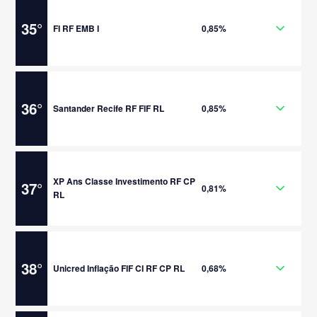
35
°
FI RF EMB I
0,85%
36
°
Santander Recife RF FIF RL
0,85%
XP Ans Classe Investimento RF CP
37
°
0,81%
RL
38
°
Unicred Inflação FIF CI RF CP RL
0,68%