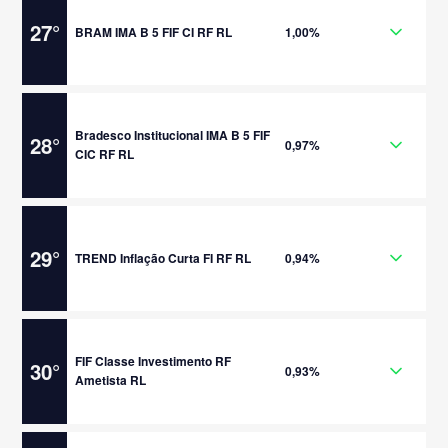
27
°
BRAM IMA B 5 FIF CI RF RL
1,00%
Bradesco Institucional IMA B 5 FIF
28
°
0,97%
CIC RF RL
29
°
TREND Inflação Curta FI RF RL
0,94%
FIF Classe Investimento RF
30
°
0,93%
Ametista RL