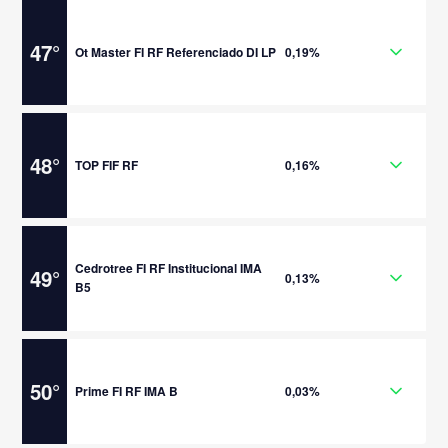
47
°
Ot Master FI RF Referenciado DI LP
0,19%
48
°
TOP FIF RF
0,16%
Cedrotree FI RF Institucional IMA
49
°
0,13%
B5
50
°
Prime FI RF IMA B
0,03%