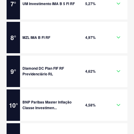
7
°
UM Investimento IMA B 5 FI RF
5,27%
8
°
MZL IMA B FI RF
4,97%
Diamond DC Plan FIF RF
9
°
4,62%
Previdenciário RL
BNP Paribas Master Inflação
10
°
4,58%
Classe Investimen...