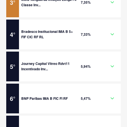
3
°
7,35%
Classe Inv...
Bradesco Institucional IMA B 5+
4
°
7,33%
FIF CIC RF RL
Journey Capital Vitreo Rdvt11
5
°
5,94%
Incentivado Inv...
6
°
BNP Paribas IMA B FIC FI RF
5,47%