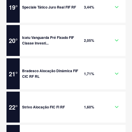
19
°
Speciale Tático Juro Real FIF RF
3,44%
Icatu Vanguarda Pré Fixado FIF
20
°
2,05%
Classe Investi...
Bradesco Alocação Dinâmica FIF
21
°
1,71%
CIC RF RL
22
°
Strivo Alocação FIC FI RF
1,60%