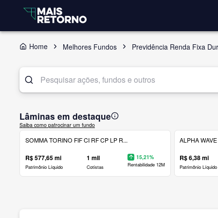
Home
Melhores Fundos
Previdência Renda Fixa Du
Lâminas em destaque
Saiba como patrocinar um fundo
SOMMA TORINO FIF CI RF CP LP R...
ALPHA WAVE 
R$ 577,65 mi
1 mil
15,21%
R$ 6,38 mi
Rentabilidade 12M
Patrimônio Líquido
Cotistas
Patrimônio Líquido