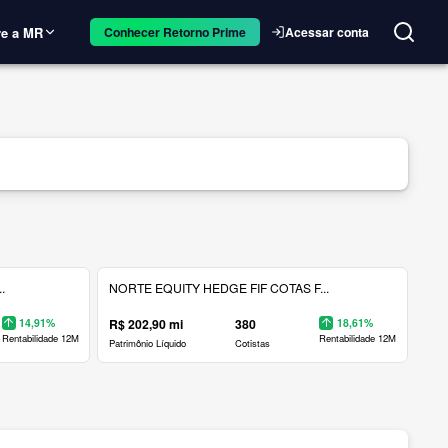
e a MR
Acessar conta
Conhecer Retorno Prime
.
NORTE EQUITY HEDGE FIF COTAS F...
14,91%
R$ 202,90 mi
380
18,61%
Rentabilidade 12M
Rentabilidade 12M
Patrimônio Líquido
Cotistas