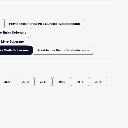
Previdência Renda Fixa Duração Alta Soberano
ão Baixa Soberano
 Livre Soberano
ção Média Soberano
Previdência Renda Fixa Indexados
2009
2010
2011
2012
2013
2014