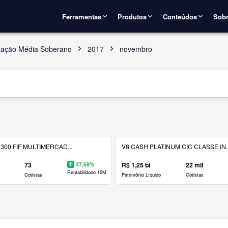
Ferramentas
Produtos
Conteúdos
Sobr
ração Média Soberano
2017
novembro
300 FIF MULTIMERCAD...
V8 CASH PLATINUM CIC CLASSE IN..
73
37,69%
R$ 1,25 bi
22 mil
Rentabilidade 12M
Cotistas
Patrimônio Líquido
Cotistas