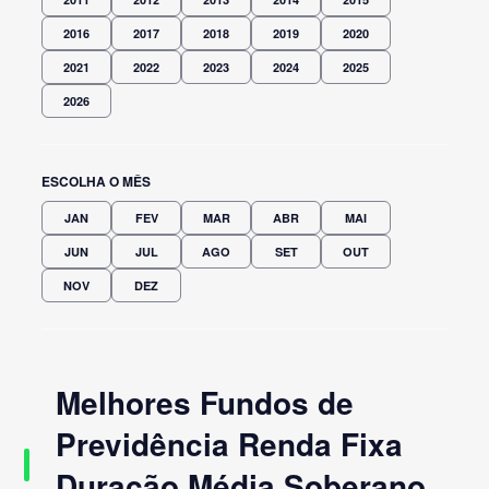
2016
2017
2018
2019
2020
2021
2022
2023
2024
2025
2026
ESCOLHA O MÊS
JAN
FEV
MAR
ABR
MAI
JUN
JUL
AGO
SET
OUT
NOV
DEZ
Melhores Fundos de
Previdência Renda Fixa
Duração Média Soberano