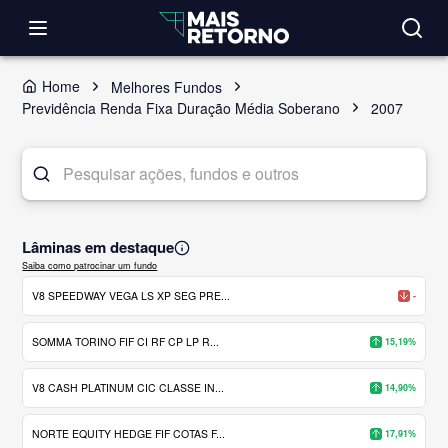
Home
Melhores Fundos
Previdência Renda Fixa Duração Média Soberano
2007
Lâminas em destaque
Saiba como patrocinar um fundo
V8 SPEEDWAY VEGA LS XP SEG PRE...
-
SOMMA TORINO FIF CI RF CP LP R...
15,19%
V8 CASH PLATINUM CIC CLASSE IN...
14,90%
NORTE EQUITY HEDGE FIF COTAS F...
17,91%