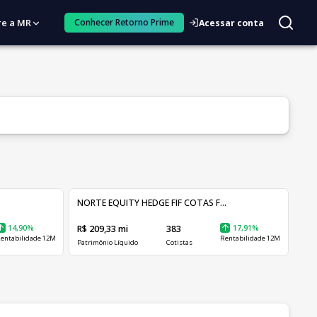
re a MR
Conhecer Retorno Prime
Acessar conta
NORTE EQUITY HEDGE FIF COTAS F...
14,90%
R$ 209,33 mi
383
17,91%
entabilidade 12M
Rentabilidade 12M
Patrimônio Líquido
Cotistas