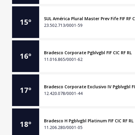
SUL América Plural Master Prev Fife FIF RF 
15
°
23.502.713/0001-59
Bradesco Corporate Pgblvgbl FIF CIC RF RL
16
°
11.016.865/0001-62
Bradesco Corporate Exclusivo IV Pgblvgbl FI
17
°
12.420.078/0001-44
Bradesco H Pgblvgbl Platinum FIF CIC RF RL
18
°
11.206.280/0001-05