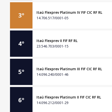
Itaú Flexprev Platinum IV FIF CIC RF RL
3
°
14.706.517/0001-05
Itaú Flexprev II FIF RF RL
4
°
23.546.703/0001-15
Itaú Flexprev Platinum III FIF CIC RF RL
5
°
14.096.240/0001-46
Itaú Flexprev Platinum II FIF CIC RF RL
6
°
14.096.212/0001-29