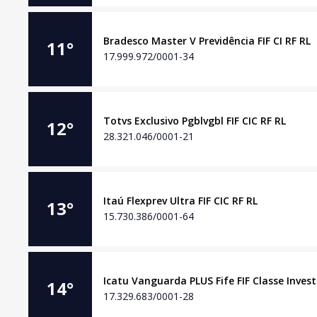
Bradesco Master V Previdência FIF CI RF RL
11
°
17.999.972/0001-34
Totvs Exclusivo Pgblvgbl FIF CIC RF RL
12
°
28.321.046/0001-21
Itaú Flexprev Ultra FIF CIC RF RL
13
°
15.730.386/0001-64
Icatu Vanguarda PLUS Fife FIF Classe Inves
14
°
17.329.683/0001-28