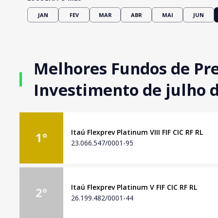
JAN
FEV
MAR
ABR
MAI
JUN
Melhores Fundos de Pr
Investimento de julho 
Itaú Flexprev Platinum VIII FIF CIC RF RL
1
°
23.066.547/0001-95
Itaú Flexprev Platinum V FIF CIC RF RL
2
°
26.199.482/0001-44