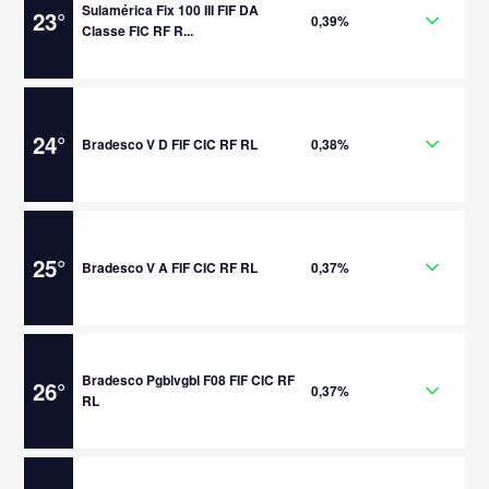
Sulamérica Fix 100 III FIF DA
23
°
0,39%
Classe FIC RF R...
24
°
Bradesco V D FIF CIC RF RL
0,38%
25
°
Bradesco V A FIF CIC RF RL
0,37%
Bradesco Pgblvgbl F08 FIF CIC RF
26
°
0,37%
RL