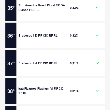
SUL América Brasil Plural FIF DA
35
°
0,33%
Classe FIC R...
36
°
Bradesco II D FIF CIC RF RL
0,32%
37
°
Bradesco II A FIF CIC RF RL
0,31%
Itaú Flexprev Platinum VI FIF CIC
38
°
0,31%
RF RL