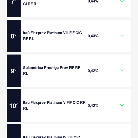
7
°
0,44%
CI RF RL
Itaú Flexprev Platinum VIII FIF CIC
8
°
0,43%
RF RL
Sulamérica Prestige Prev FIF RF
9
°
0,42%
RL
Itaú Flexprev Platinum V FIF CIC RF
10
°
0,42%
RL
Itaú Flexprev Platinum IV FIF CIC