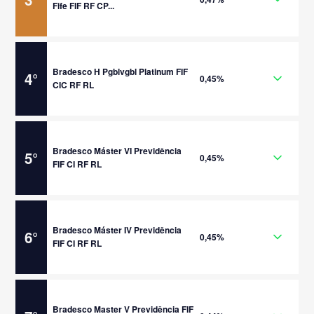
Fife FIF RF CP...
Bradesco H Pgblvgbl Platinum FIF
4
°
0,45%
CIC RF RL
Bradesco Máster VI Previdência
5
°
0,45%
FIF CI RF RL
Bradesco Máster IV Previdência
6
°
0,45%
FIF CI RF RL
Bradesco Master V Previdência FIF