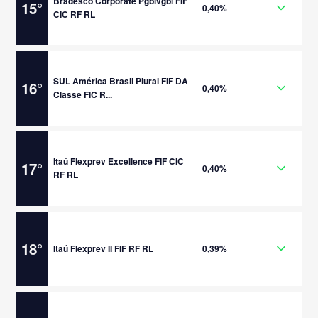
Bradesco Corporate Pgblvgbl FIF
15
°
0,40%
CIC RF RL
SUL América Brasil Plural FIF DA
16
°
0,40%
Classe FIC R...
Itaú Flexprev Excellence FIF CIC
17
°
0,40%
RF RL
18
°
Itaú Flexprev II FIF RF RL
0,39%