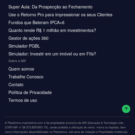
Super Aula: Da Prospecção ao Fechamento
Use o Retorno Pro para impressionar os seus Clientes
Fundos que Bateram IPCA+6
Quanto rende R$ 1 milhão em investimentos?
Gestor de ações 360
Simulador PGBL
Simulador: Investir em um imóvel ou em FIIs?
Sobre a MR
Quem somos
Trabalhe Conosco
Contato
Política de Privacidade
Termos de uso
A Plataforma maisretorno.com é de propriedade exclusiva da MR Educação & Tecnologia Ltda.
(CNPJ/MF nº 28.373.825/0001-70), sendo proibida a utilização do nome, marca ou logotipo, bem
como informações disponibilizadas na Plataforma, sob pena de violação à Propriedade Intelectual.