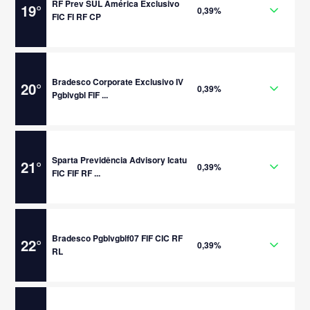
RF Prev SUL América Exclusivo
19
°
0,39%
FIC FI RF CP
Bradesco Corporate Exclusivo IV
20
°
0,39%
Pgblvgbl FIF ...
Sparta Previdência Advisory Icatu
21
°
0,39%
FIC FIF RF ...
Bradesco Pgblvgblf07 FIF CIC RF
22
°
0,39%
RL