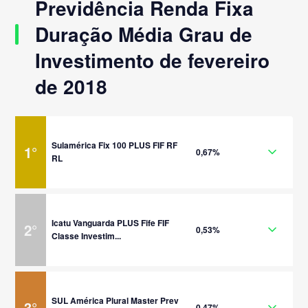
Previdência Renda Fixa
Duração Média Grau de
Investimento de fevereiro
de 2018
Sulamérica Fix 100 PLUS FIF RF
1
°
0,67%
RL
Icatu Vanguarda PLUS Fife FIF
2
°
0,53%
Classe Investim...
SUL América Plural Master Prev
3
°
0,47%