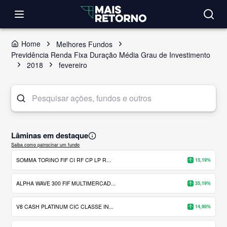
Home
Melhores Fundos
Previdência Renda Fixa Duração Média Grau de Investimento
2018
fevereiro
Lâminas em destaque
Saiba como patrocinar um fundo
SOMMA TORINO FIF CI RF CP LP R...
15,19%
ALPHA WAVE 300 FIF MULTIMERCAD...
35,19%
V8 CASH PLATINUM CIC CLASSE IN...
14,90%