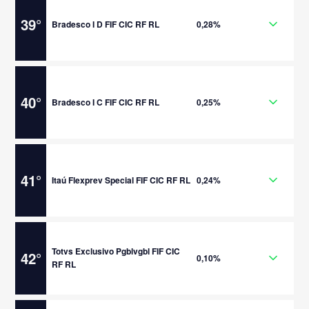
39
°
Bradesco I D FIF CIC RF RL
0,28%
40
°
Bradesco I C FIF CIC RF RL
0,25%
41
°
Itaú Flexprev Special FIF CIC RF RL
0,24%
Totvs Exclusivo Pgblvgbl FIF CIC
42
°
0,10%
RF RL