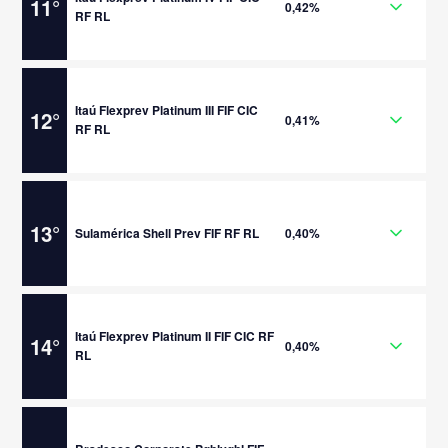
11
°
0,42%
RF RL
Itaú Flexprev Platinum III FIF CIC
12
°
0,41%
RF RL
13
°
Sulamérica Shell Prev FIF RF RL
0,40%
Itaú Flexprev Platinum II FIF CIC RF
14
°
0,40%
RL