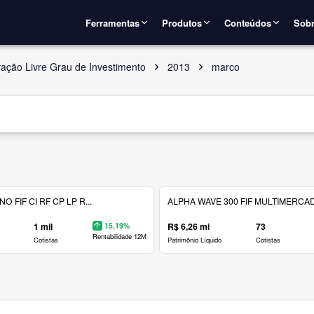
Ferramentas
Produtos
Conteúdos
Sobr
ação Livre Grau de Investimento
2013
marco
 FIF CI RF CP LP R...
ALPHA WAVE 300 FIF MULTIMERCAD.
1 mil
15,19%
R$ 6,26 mi
73
Rentabilidade 12M
Cotistas
Patrimônio Líquido
Cotistas