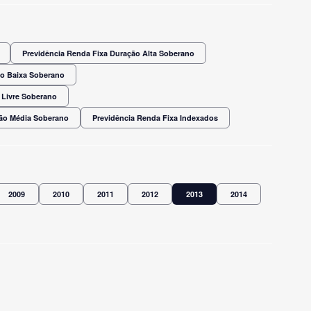
Previdência Renda Fixa Duração Alta Soberano
ão Baixa Soberano
 Livre Soberano
ção Média Soberano
Previdência Renda Fixa Indexados
2009
2010
2011
2012
2013
2014