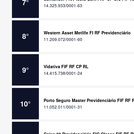
7
°
14.325.933/0001-63
Western Asset Metlife FI RF Previdenciário
8
°
11.209.072/0001-60
Vidativa FIF RF CP RL
9
°
14.415.738/0001-24
Porto Seguro Master Previdenciário FIF RF 
10
°
11.052.011/0001-31