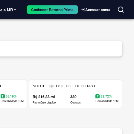
e a MR
Acessar conta
Conhecer Retorno Prime
..
NORTE EQUITY HEDGE FIF COTAS F...
35,19%
R$ 216,88 mi
380
22,72%
Rentabilidade 12M
Rentabilidade 12M
Patrimônio Líquido
Cotistas