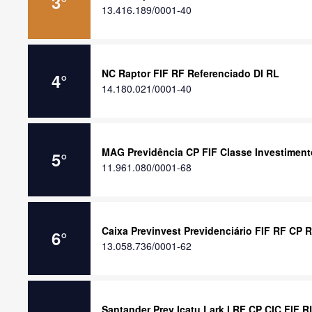
3
°
13.416.189/0001-40
NC Raptor FIF RF Referenciado DI RL
4
°
14.180.021/0001-40
MAG Previdência CP FIF Classe Investimen
5
°
11.961.080/0001-68
Caixa Previnvest Previdenciário FIF RF CP 
6
°
13.058.736/0001-62
Santander Prev Icatu Lark I RF CP CIC FIF R