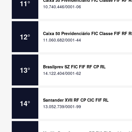
Caixa 30 Previdenciário FIC Classe FIF RF R
11
°
10.740.446/0001-06
Caixa 50 Previdenciário FIC Classe FIF RF R
12
°
11.060.682/0001-44
Brasilprev SZ FIC FIF RF CP RL
13
°
14.122.404/0001-62
Santander XVII RF CP CIC FIF RL
14
°
13.052.739/0001-99